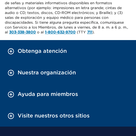
de señas y materiales informativos disponibles en formatos
alternativos (por ejemplo: impresiones en letra grande; cintas de
audio o CD; textos, discos, CD-ROM electrónicos; y Braille); y (3)
salas de exploración y equipo médico para personas con
discapacidades. Si tiene alguna pregunta específica, comuníquese
con Servicio a los Miembros, de lunes a viernes, de 8 a. m. a 6 p. m.,
al
303-338-3800
o al
1-800-632-9700
(TTY
711
).
Obtenga atención
Nuestra organización
Ayuda para miembros
Visite nuestros otros sitios