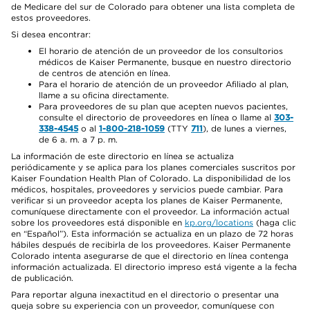
de Medicare del sur de Colorado para obtener una lista completa de
estos proveedores.
Si desea encontrar:
El horario de atención de un proveedor de los consultorios
médicos de Kaiser Permanente, busque en nuestro directorio
de centros de atención en línea.
Para el horario de atención de un proveedor Afiliado al plan,
llame a su oficina directamente.
Para proveedores de su plan que acepten nuevos pacientes,
consulte el directorio de proveedores en línea o llame al
303-
338-4545
o al
1-800-218-1059
(TTY
711
), de lunes a viernes,
de 6 a. m. a 7 p. m.
La información de este directorio en línea se actualiza
periódicamente y se aplica para los planes comerciales suscritos por
Kaiser Foundation Health Plan of Colorado. La disponibilidad de los
médicos, hospitales, proveedores y servicios puede cambiar. Para
verificar si un proveedor acepta los planes de Kaiser Permanente,
comuníquese directamente con el proveedor. La información actual
sobre los proveedores está disponible en
kp.org/locations
(haga clic
en “Español”). Esta información se actualiza en un plazo de 72 horas
hábiles después de recibirla de los proveedores. Kaiser Permanente
Colorado intenta asegurarse de que el directorio en línea contenga
información actualizada. El directorio impreso está vigente a la fecha
de publicación.
Para reportar alguna inexactitud en el directorio o presentar una
queja sobre su experiencia con un proveedor, comuníquese con