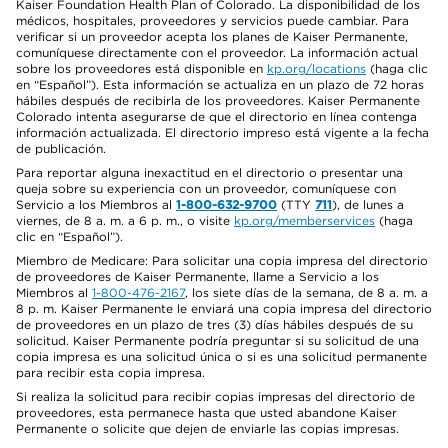
Kaiser Foundation Health Plan of Colorado. La disponibilidad de los
médicos, hospitales, proveedores y servicios puede cambiar. Para
verificar si un proveedor acepta los planes de Kaiser Permanente,
comuníquese directamente con el proveedor. La información actual
sobre los proveedores está disponible en
kp.org/locations
(haga clic
en “Español”). Esta información se actualiza en un plazo de 72 horas
hábiles después de recibirla de los proveedores. Kaiser Permanente
Colorado intenta asegurarse de que el directorio en línea contenga
información actualizada. El directorio impreso está vigente a la fecha
de publicación.
Para reportar alguna inexactitud en el directorio o presentar una
queja sobre su experiencia con un proveedor, comuníquese con
Servicio a los Miembros al
1-800-632-9700
(TTY
711
), de lunes a
viernes, de 8 a. m. a 6 p. m., o visite
kp.org/memberservices
(haga
clic en “Español”).
Miembro de Medicare: Para solicitar una copia impresa del directorio
de proveedores de Kaiser Permanente, llame a Servicio a los
Miembros al
1-800-476-2167
, los siete días de la semana, de 8 a. m. a
8 p. m. Kaiser Permanente le enviará una copia impresa del directorio
de proveedores en un plazo de tres (3) días hábiles después de su
solicitud. Kaiser Permanente podría preguntar si su solicitud de una
copia impresa es una solicitud única o si es una solicitud permanente
para recibir esta copia impresa.
Si realiza la solicitud para recibir copias impresas del directorio de
proveedores, esta permanece hasta que usted abandone Kaiser
Permanente o solicite que dejen de enviarle las copias impresas.