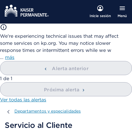
Menú
Inicie sesión
We're experiencing technical issues that may affect
some services on kp.org. You may notice slower
response times or intermittent errors while we w
…
más
Alerta anterior
mostrando
1
de
1
Próxima alerta
Ver todas las alertas
Departamentos y especialidades
Departamentos y especialidades
Servicio al Cliente