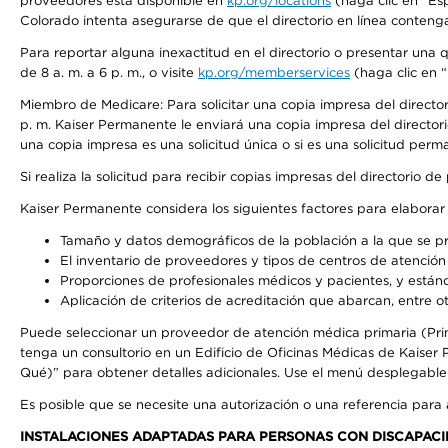
proveedores está disponible en
kp.org/locations
(haga clic en “Es
Colorado intenta asegurarse de que el directorio en línea contenga
Para reportar alguna inexactitud en el directorio o presentar una
de 8 a. m. a 6 p. m., o visite
kp.org/memberservices
(haga clic en “
Miembro de Medicare: Para solicitar una copia impresa del directo
p. m. Kaiser Permanente le enviará una copia impresa del directori
una copia impresa es una solicitud única o si es una solicitud perm
Si realiza la solicitud para recibir copias impresas del directori
Kaiser Permanente considera los siguientes factores para elabora
Tamaño y datos demográficos de la población a la que se pr
El inventario de proveedores y tipos de centros de atención 
Proporciones de profesionales médicos y pacientes, y está
Aplicación de criterios de acreditación que abarcan, entre ot
Puede seleccionar un proveedor de atención médica primaria (Pri
tenga un consultorio en un Edificio de Oficinas Médicas de Kaise
Qué)” para obtener detalles adicionales. Use el menú desplegabl
Es posible que se necesite una autorización o una referencia para
INSTALACIONES ADAPTADAS PARA PERSONAS CON DISCAPACI