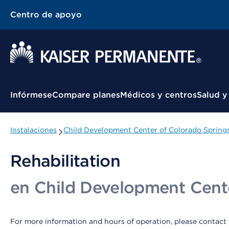
Centro de apoyo
Menú contextual
Infórmese
Compare planes
Médicos y centros
Salud y
Instalaciones
Child Development Center of Colorado Spring
Rehabilitation
en Child Development Cent
For more information and hours of operation, please contact thi