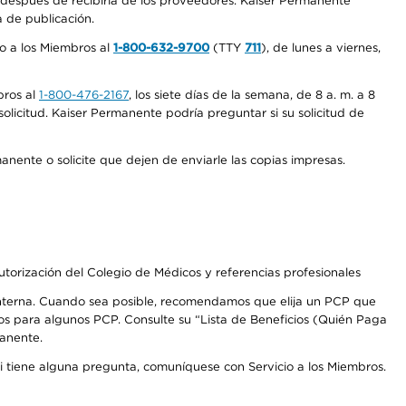
s después de recibirla de los proveedores. Kaiser Permanente
a de publicación.
io a los Miembros al
1-800-632-9700
(TTY
711
), de lunes a viernes,
bros al
1-800-476-2167
, los siete días de la semana, de 8 a. m. a 8
olicitud. Kaiser Permanente podría preguntar si su solicitud de
anente o solicite que dejen de enviarle las copias impresas.
autorización del Colegio de Médicos y referencias profesionales
 interna. Cuando sea posible, recomendamos que elija un PCP que
os para algunos PCP. Consulte su “Lista de Beneficios (Quién Paga
manente.
Si tiene alguna pregunta, comuníquese con Servicio a los Miembros.