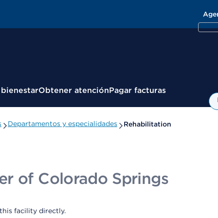
Age
 bienestar
Obtener atención
Pagar facturas
s
Departamentos y especialidades
Rehabilitation
er of Colorado Springs
s facility directly.