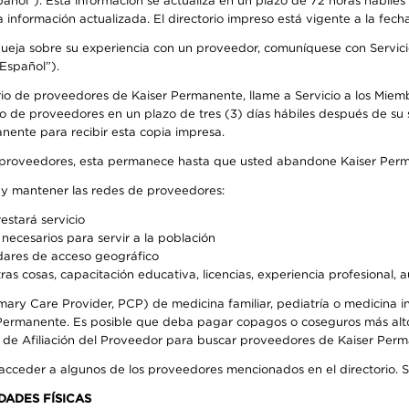
pañol”). Esta información se actualiza en un plazo de 72 horas hábile
 información actualizada. El directorio impreso está vigente a la fech
 queja sobre su experiencia con un proveedor, comuníquese con Servic
Español”).
rio de proveedores de Kaiser Permanente, llame a Servicio a los Miem
o de proveedores en un plazo de tres (3) días hábiles después de su s
anente para recibir esta copia impresa.
o de proveedores, esta permanece hasta que usted abandone Kaiser Perm
r y mantener las redes de proveedores:
estará servicio
necesarios para servir a la población
ndares de acceso geográfico
ras cosas, capacitación educativa, licencias, experiencia profesional, 
mary Care Provider, PCP) de medicina familiar, pediatría o medicina
r Permanente. Es posible que deba pagar copagos o coseguros más alt
e de Afiliación del Proveedor para buscar proveedores de Kaiser Per
 acceder a algunos de los proveedores mencionados en el directorio. 
DADES FÍSICAS