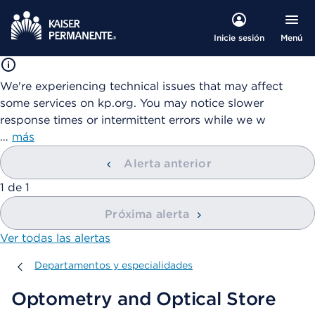
Menú
Inicie sesión
We're experiencing technical issues that may affect
some services on kp.org. You may notice slower
response times or intermittent errors while we w
…
más
Alerta anterior
mostrando
1
de
1
Próxima alerta
Ver todas las alertas
Departamentos y especialidades
Departamentos y especialidades
Optometry and Optical Store