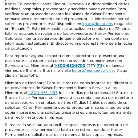
Kaiser Foundation Health Plan of Colorado. La disponibilidad de los
médicos, hospitales, proveedores y servicios puede cambiar. Para
verificar si un proveedor acepta los planes de Kaiser Permanente,
comuníquese directamente con el proveedor. La información actual
sobre los proveedores está disponible en
kp.org/locations
(haga clic
en “Español”). Esta información se actualiza en un plazo de 72 horas
hábiles después de recibirla de los proveedores. Kaiser Permanente
Colorado intenta asegurarse de que el directorio en línea contenga
información actualizada. El directorio impreso está vigente a la fecha
de publicación.
Para reportar alguna inexactitud en el directorio o presentar una
queja sobre su experiencia con un proveedor, comuníquese con
Servicio a los Miembros al
1-800-632-9700
(TTY
711
), de lunes a
viernes, de 8 a. m. a 6 p. m., o visite
kp.org/memberservices
(haga
clic en “Español”).
Miembro de Medicare: Para solicitar una copia impresa del directorio
de proveedores de Kaiser Permanente, llame a Servicio a los
Miembros al
1-800-476-2167
, los siete días de la semana, de 8 a. m. a
8 p. m. Kaiser Permanente le enviará una copia impresa del directorio
de proveedores en un plazo de tres (3) días hábiles después de su
solicitud. Kaiser Permanente podría preguntar si su solicitud de una
copia impresa es una solicitud única o si es una solicitud permanente
para recibir esta copia impresa.
Si realiza la solicitud para recibir copias impresas del directorio de
proveedores, esta permanece hasta que usted abandone Kaiser
Permanente o solicite que dejen de enviarle las copias impresas.