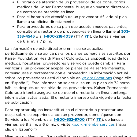
El horario de atención de un proveedor de los consultorios
médicos de Kaiser Permanente, busque en nuestro directorio
de centros de atención en línea.
Para el horario de atención de un proveedor Afiliado al plan,
llame a su oficina directamente.
Para proveedores de su plan que acepten nuevos pacientes,
consulte el directorio de proveedores en línea o llame al
303-
338-4545
o al
1-800-218-1059
(TTY
711
), de lunes a viernes,
de 6 a. m. a 7 p. m.
La información de este directorio en línea se actualiza
periódicamente y se aplica para los planes comerciales suscritos por
Kaiser Foundation Health Plan of Colorado. La disponibilidad de los
médicos, hospitales, proveedores y servicios puede cambiar. Para
verificar si un proveedor acepta los planes de Kaiser Permanente,
comuníquese directamente con el proveedor. La información actual
sobre los proveedores está disponible en
kp.org/locations
(haga clic
en “Español”). Esta información se actualiza en un plazo de 72 horas
hábiles después de recibirla de los proveedores. Kaiser Permanente
Colorado intenta asegurarse de que el directorio en línea contenga
información actualizada. El directorio impreso está vigente a la fecha
de publicación.
Para reportar alguna inexactitud en el directorio o presentar una
queja sobre su experiencia con un proveedor, comuníquese con
Servicio a los Miembros al
1-800-632-9700
(TTY
711
), de lunes a
viernes, de 8 a. m. a 6 p. m., o visite
kp.org/memberservices
(haga
clic en “Español”).
Miembro de Medicare: Para solicitar una copia impresa del directorio