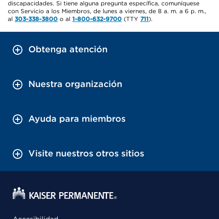
discapacidades. Si tiene alguna pregunta específica, comuníquese
con Servicio a los Miembros, de lunes a viernes, de 8 a. m. a 6 p. m.,
al
303-338-3800
o al
1-800-632-9700
(TTY
711
).
Obtenga atención
Nuestra organización
Ayuda para miembros
Visite nuestros otros sitios