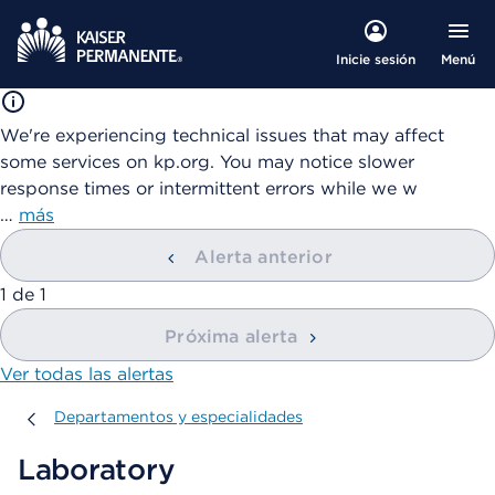
Menú
Inicie sesión
We're experiencing technical issues that may affect
some services on kp.org. You may notice slower
response times or intermittent errors while we w
…
más
Alerta anterior
mostrando
1
de
1
Próxima alerta
Ver todas las alertas
Departamentos y especialidades
Departamentos y especialidades
Laboratory