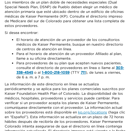
Los miembros de un plan doble de necesidades especiales (Dual
Special Needs Plan, DSNP) de Pueblo deben elegir un médico de
atención primaria que esté ubicado dentro de un edificio de oficinas
médicas de Kaiser Permanente (KP). Consulte el directorio impreso
de Medicare del sur de Colorado para obtener una lista completa de
estos proveedores.
Si desea encontrar:
El horario de atención de un proveedor de los consultorios
médicos de Kaiser Permanente, busque en nuestro directorio
de centros de atención en línea.
Para el horario de atención de un proveedor Afiliado al plan,
llame a su oficina directamente.
Para proveedores de su plan que acepten nuevos pacientes,
consulte el directorio de proveedores en línea o llame al
303-
338-4545
o al
1-800-218-1059
(TTY
711
), de lunes a viernes,
de 6 a. m. a 7 p. m.
La información de este directorio en línea se actualiza
periódicamente y se aplica para los planes comerciales suscritos por
Kaiser Foundation Health Plan of Colorado. La disponibilidad de los
médicos, hospitales, proveedores y servicios puede cambiar. Para
verificar si un proveedor acepta los planes de Kaiser Permanente,
comuníquese directamente con el proveedor. La información actual
sobre los proveedores está disponible en
kp.org/locations
(haga clic
en “Español”). Esta información se actualiza en un plazo de 72 horas
hábiles después de recibirla de los proveedores. Kaiser Permanente
Colorado intenta asegurarse de que el directorio en línea contenga
información actualizada. El directorio impreso está vigente a la fecha