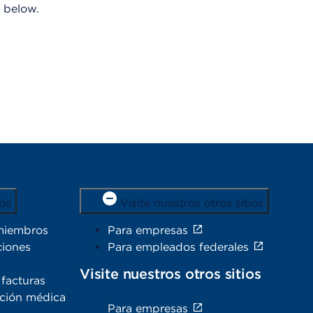
u
 below.
a
d
r
o
d
e
D
i
á
l
o
g
o
os
Visite nuestros otros sitios
miembros
Para empresas
ciones
Para empleados federales
Visite nuestros otros sitios
facturas
ación médica
Para empresas