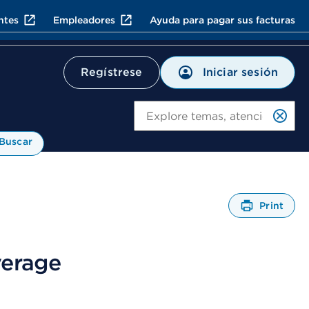
ntes
Empleadores
Ayuda para pagar sus facturas
Iniciar sesión
Regístrese
Bu
Buscar
Print
A
b
r
verage
e
u
n
C