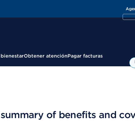
Age
 bienestar
Obtener atención
Pagar facturas
 summary of benefits and co