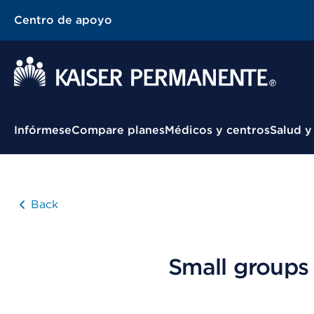
Centro de apoyo
Menú contextual
Infórmese
Compare planes
Médicos y centros
Salud y
Back
Small groups