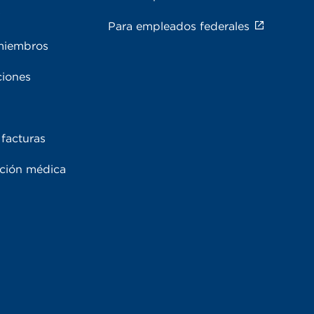
s
Para empleados federales
miembros
ciones
facturas
ación médica