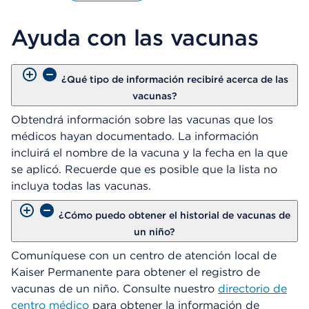
A
b
Ayuda con las vacunas
r
e
u
n
¿Qué tipo de información recibiré acerca de las
C
vacunas?
u
a
Obtendrá información sobre las vacunas que los
d
médicos hayan documentado. La información
r
incluirá el nombre de la vacuna y la fecha en la que
o
se aplicó. Recuerde que es posible que la lista no
d
e
incluya todas las vacunas.
D
i
¿Cómo puedo obtener el historial de vacunas de
á
un niño?
l
o
Comuníquese con un centro de atención local de
g
Kaiser Permanente para obtener el registro de
o
vacunas de un niño. Consulte nuestro
directorio de
centro médico
para obtener la información de