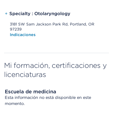
+
Specialty : Otolaryngology
3181 SW Sam Jackson Park Rd, Portland, OR
97239
Opens native map application on mobile devices
Indicaciones
Mi formación, certificaciones y
licenciaturas
Escuela de medicina
Esta información no está disponible en este
momento.