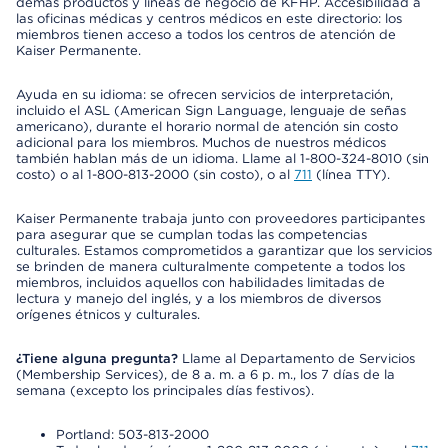
demás productos y líneas de negocio de KFHP. Accesibilidad a
las oficinas médicas y centros médicos en este directorio: los
miembros tienen acceso a todos los centros de atención de
Kaiser Permanente.
Ayuda en su idioma: se ofrecen servicios de interpretación,
incluido el ASL (American Sign Language, lenguaje de señas
americano), durante el horario normal de atención sin costo
adicional para los miembros. Muchos de nuestros médicos
también hablan más de un idioma. Llame al 1-800-324-8010 (sin
costo) o al 1-800-813-2000 (sin costo), o al
711
(línea TTY).
Kaiser Permanente trabaja junto con proveedores participantes
para asegurar que se cumplan todas las competencias
culturales. Estamos comprometidos a garantizar que los servicios
se brinden de manera culturalmente competente a todos los
miembros, incluidos aquellos con habilidades limitadas de
lectura y manejo del inglés, y a los miembros de diversos
orígenes étnicos y culturales.
¿Tiene alguna pregunta?
Llame al Departamento de Servicios
(Membership Services), de 8 a. m. a 6 p. m., los 7 días de la
semana (excepto los principales días festivos).
Portland: 503-813-2000