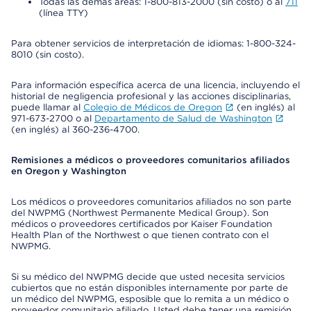
Todas las demás áreas: 1-800-813-2000 (sin costo) o al
711
(línea TTY)
Para obtener servicios de interpretación de idiomas: 1-800-324-
8010 (sin costo).
Para información específica acerca de una licencia, incluyendo el
historial de negligencia profesional y las acciones disciplinarias,
puede llamar al
Colegio de Médicos de Oregon
(en inglés) al
971-673-2700 o al
Departamento de Salud de Washington
(en inglés) al 360-236-4700.
Remisiones a médicos o proveedores comunitarios afiliados
en Oregon y Washington
Los médicos o proveedores comunitarios afiliados no son parte
del NWPMG (Northwest Permanente Medical Group). Son
médicos o proveedores certificados por Kaiser Foundation
Health Plan of the Northwest o que tienen contrato con el
NWPMG.
Si su médico del NWPMG decide que usted necesita servicios
cubiertos que no están disponibles internamente por parte de
un médico del NWPMG, esposible que lo remita a un médico o
proveedor comunitario afiliado. Usted debe tener una remisión