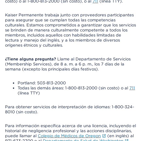
costo) o al 1-800-813-2000 (sin costo), o al
711
(línea TTY).
Kaiser Permanente trabaja junto con proveedores participantes
para asegurar que se cumplan todas las competencias
culturales. Estamos comprometidos a garantizar que los servicios
se brinden de manera culturalmente competente a todos los
miembros, incluidos aquellos con habilidades limitadas de
lectura y manejo del inglés, y a los miembros de diversos
orígenes étnicos y culturales.
¿Tiene alguna pregunta?
Llame al Departamento de Servicios
(Membership Services), de 8 a. m. a 6 p. m., los 7 días de la
semana (excepto los principales días festivos).
Portland: 503-813-2000
Todas las demás áreas: 1-800-813-2000 (sin costo) o al
711
(línea TTY)
Para obtener servicios de interpretación de idiomas: 1-800-324-
8010 (sin costo).
Para información específica acerca de una licencia, incluyendo el
historial de negligencia profesional y las acciones disciplinarias,
puede llamar al
Colegio de Médicos de Oregon
(en inglés) al
971-673-2700 o al
Departamento de Salud de Washington