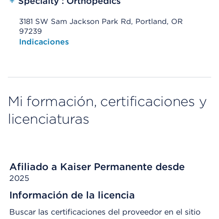
+
Specialty : Orthopedics
3181 SW Sam Jackson Park Rd, Portland, OR
97239
Opens native map application on mobile devices
Indicaciones
Mi formación, certificaciones y
licenciaturas
Afiliado a Kaiser Permanente desde
2025
Información de la licencia
Buscar las certificaciones del proveedor en el sitio