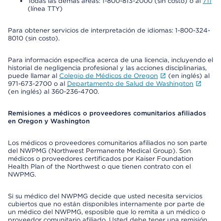
Todas las demás áreas: 1-800-813-2000 (sin costo) o al
711
(línea TTY)
Para obtener servicios de interpretación de idiomas: 1-800-324-
8010 (sin costo).
Para información específica acerca de una licencia, incluyendo el
historial de negligencia profesional y las acciones disciplinarias,
puede llamar al
Colegio de Médicos de Oregon
(en inglés) al
971-673-2700 o al
Departamento de Salud de Washington
(en inglés) al 360-236-4700.
Remisiones a médicos o proveedores comunitarios afiliados
en Oregon y Washington
Los médicos o proveedores comunitarios afiliados no son parte
del NWPMG (Northwest Permanente Medical Group). Son
médicos o proveedores certificados por Kaiser Foundation
Health Plan of the Northwest o que tienen contrato con el
NWPMG.
Si su médico del NWPMG decide que usted necesita servicios
cubiertos que no están disponibles internamente por parte de
un médico del NWPMG, esposible que lo remita a un médico o
proveedor comunitario afiliado. Usted debe tener una remisión