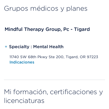
Grupos médicos y planes
Mindful Therapy Group, Pc - Tigard
+
Specialty : Mental Health
11740 SW 68th Pkwy Ste 200, Tigard, OR 97223
Opens native map application on mobile devices
Indicaciones
Mi formación, certificaciones y
licenciaturas