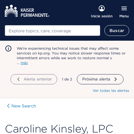
Menu
Inicie sesión
Buscar
Buscar
We're experiencing technical issues that may affect some
services on kp.org. You may notice slower response times or
intermittent errors while we work to restore normal s
…
más
Alerta anterior
mostrando
1
de
2
Próxima alerta
Ver todas las alertas
New Search
Caroline Kinsley, LPC