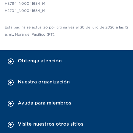
H8794_N00041684_M
H2704_N00041684_M
Esta página se actualizó por última vez el 30 de julio de 2026 a las 12
a. m., Hora del Pacífico (PT).
Obtenga atención
Nuestra organización
Ayuda para miembros
Visite nuestros otros sitios