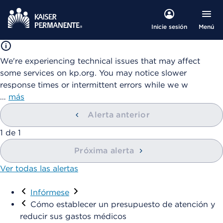
Menú
Inicie sesión
We're experiencing technical issues that may affect
some services on kp.org. You may notice slower
response times or intermittent errors while we w
…
más
Alerta anterior
mostrando
1
de
1
Próxima alerta
Ver todas las alertas
Visitar
Infórmese
Cómo establecer un presupuesto de atención y
reducir sus gastos médicos