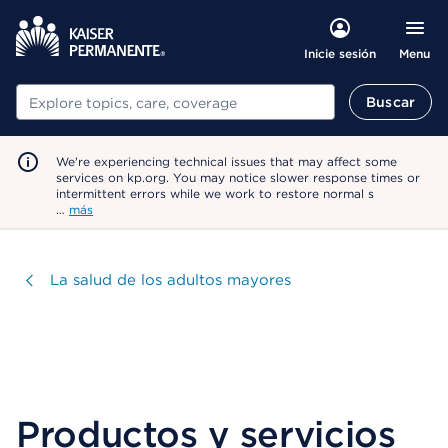
Menu
Inicie sesión
Buscar
Buscar
We're experiencing technical issues that may affect some
services on kp.org. You may notice slower response times or
intermittent errors while we work to restore normal s
…
más
Visitar
La salud de los adultos mayores
Productos y servicios