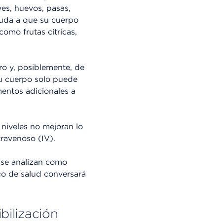
ves, huevos, pasas,
yuda a que su cuerpo
omo frutas cítricas,
ro y, posiblemente, de
u cuerpo solo puede
mentos adicionales a
s niveles no mejoran lo
travenoso (IV).
 se analizan como
ico de salud conversará
bilización