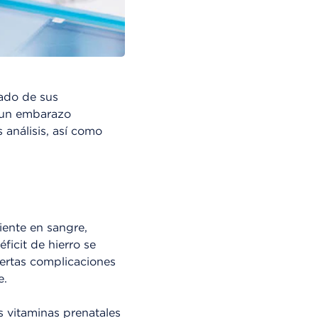
tado de sus
r un embarazo
 análisis, así como
ciente en sangre,
ficit de hierro se
iertas complicaciones
e.
 vitaminas prenatales