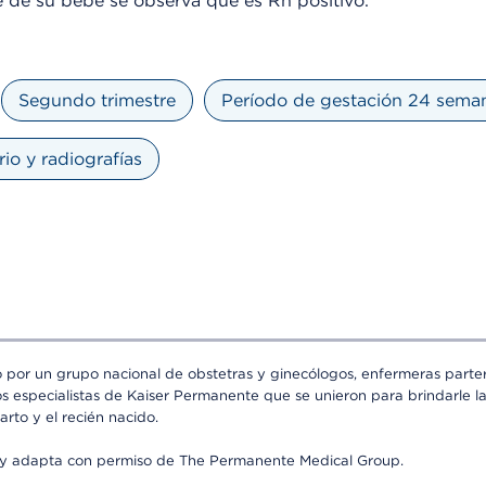
e de su bebé se observa que es Rh positivo.
Segundo trimestre
Período de gestación 24 sema
io y radiografías
o por un grupo nacional de obstetras y ginecólogos, enfermeras partera
os especialistas de Kaiser Permanente que se unieron para brindarle l
arto y el recién nacido.
a y adapta con permiso de The Permanente Medical Group.