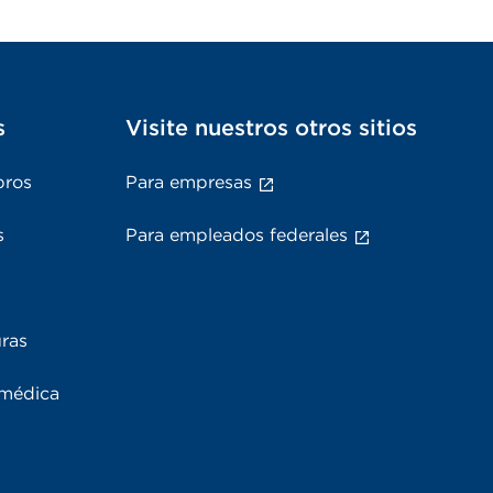
s
Visite nuestros otros sitios
bros
Para empresas
s
Para empleados federales
uras
 médica