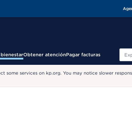
Age
Busc
 bienestar
Obtener atención
Pagar facturas
ect some services on kp.org. You may notice slower response