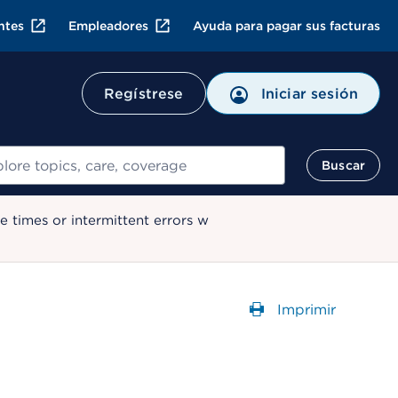
ntes
Empleadores
Ayuda para pagar sus facturas
Regístrese
Iniciar sesión
ar
Buscar
 times or intermittent errors w
Imprimir
Abre un Cuadr