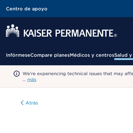
Centro de apoyo
Menú contextual
Infórmese
Compare planes
Médicos y centros
Salud y
We're experiencing technical issues that may aff
…
más
Atrás