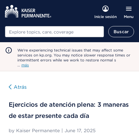
Menu
Inicie sesión
Buscar
Buscar
We're experiencing technical issues that may affect some
services on kp.org. You may notice slower response times or
intermittent errors while we work to restore normal s
…
más
Atrás
Ejercicios de atención plena: 3 maneras
de estar presente cada día
by
Kaiser Permanente
|
June 17, 2025