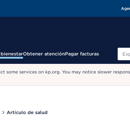
Age
Busc
 bienestar
Obtener atención
Pagar facturas
ect some services on kp.org. You may notice slower response
Artículo de salud