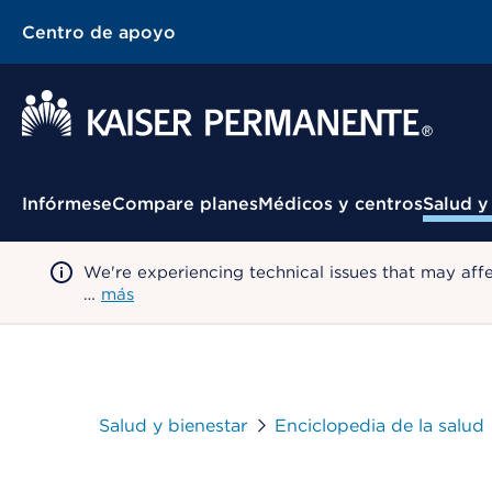
Centro de apoyo
Menú contextual
Infórmese
Compare planes
Médicos y centros
Salud y
We're experiencing technical issues that may aff
…
más
Salud y bienestar
Enciclopedia de la salud