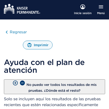
Menú
Inicie sesión
Regresar
Imprimir
A
b
Ayuda con el plan de
r
e
atención
u
n
C
u
No puedo ver todos los resultados de mis
a
pruebas. ¿Dónde está el resto?
d
Solo se incluyen aquí los resultados de las pruebas
r
o
recientes que estén relacionadas específicamente
d