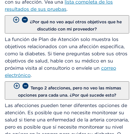
con su afección. Vea una
lista completa de los
e
resultados de sus pruebas
.
D
i
¿Por qué no veo aquí otros objetivos que he
á
discutido con mi proveedor?
l
o
La función de Plan de Atención solo muestra los
g
objetivos relacionados con una afección específica,
o
como la diabetes. Si tiene preguntas sobre sus otros
objetivos de salud, hable con su médico en su
próxima visita al consultorio o envíele un
correo
electrónico
.
Tengo 2 afecciones, pero no veo las mismas
opciones para cada una. ¿Por qué sucede esto?
Las afecciones pueden tener diferentes opciones de
atención. Es posible que no necesite monitorear su
salud si tiene una enfermedad de la arteria coronaria,
pero es posible que sí necesite monitorear su nivel