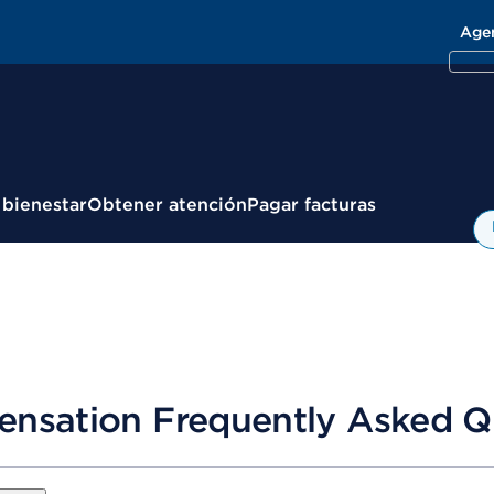
Age
 bienestar
Obtener atención
Pagar facturas
nsation Frequently Asked Q