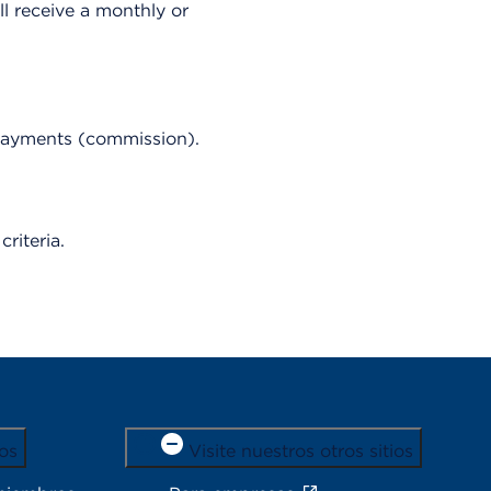
l receive a monthly or
 payments (commission).
riteria.
os
Visite nuestros otros sitios