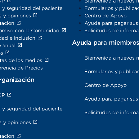
KP
Bienvenida a nuevos 
 y seguridad del paciente
Formularios y publica
s y opiniones
Centro de Apoyo
gación
Ayuda para pagar sus 
miso con la Comunidad
Solicitudes de inform
dad e inclusión
Ayuda para miembro
e anual
os
Bienvenida a nuevos 
tas de los medios
rencia de Precios
Formularios y publica
rganización
Centro de Apoyo
KP
Ayuda para pagar sus 
 y seguridad del paciente
Solicitudes de inform
s y opiniones
gación