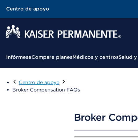
Centro de apoyo
Menú contextual
Infórmese
Compare planes
Médicos y centros
Salud y
Centro de apoyo
Broker Compensation FAQs
Broker Compe