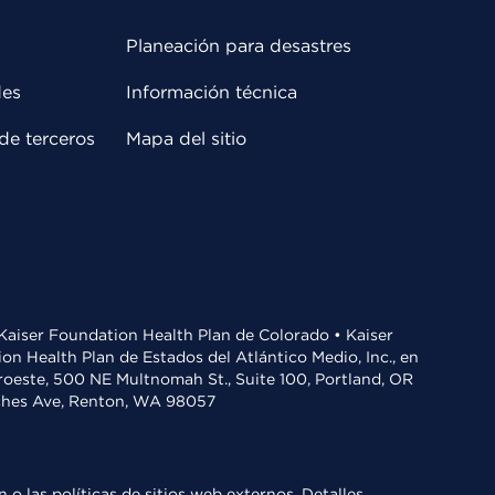
Planeación para desastres
des
Información técnica
de terceros
Mapa del sitio
• Kaiser Foundation Health Plan de Colorado • Kaiser
n Health Plan de Estados del Atlántico Medio, Inc., en
oroeste, 500 NE Multnomah St., Suite 100, Portland, OR
aches Ave, Renton, WA 98057
 o las políticas de sitios web externos.
Detalles
.