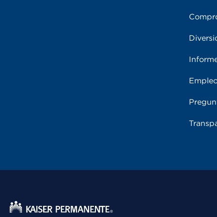
Compro
Diversi
Inform
Emple
Pregun
Transpa