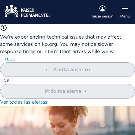
Menú
Inicie sesión
We're experiencing technical issues that may affect
some services on kp.org. You may notice slower
response times or intermittent errors while we w
…
más
Alerta anterior
mostrando
1
de
1
Próxima alerta
Ver todas las alertas