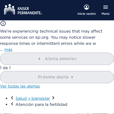
Menú
Inicie sesión
We're experiencing technical issues that may affect
some services on kp.org. You may notice slower
response times or intermittent errors while we w
…
más
Alerta anterior
mostrando
1
de
1
Próxima alerta
Ver todas las alertas
Visitar
Salud y bienestar
Atención para la fertilidad