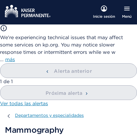
Menú
Inicie sesión
We're experiencing technical issues that may affect
some services on kp.org. You may notice slower
response times or intermittent errors while we w
…
más
Alerta anterior
mostrando
1
de
1
Próxima alerta
Ver todas las alertas
Departamentos y especialidades
Departamentos y especialidades
Mammography