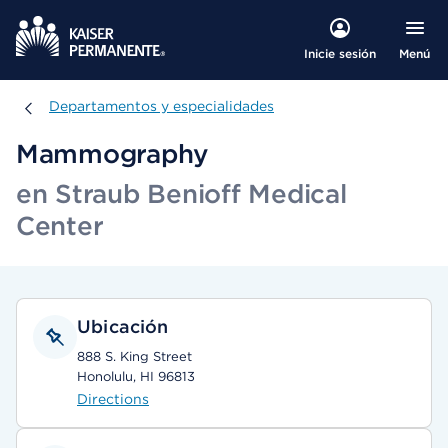
Menú
Inicie sesión
Departamentos y especialidades
Departamentos y especialidades
Mammography
en Straub Benioff Medical
Center
Ubicación
888 S. King Street
Honolulu, HI 96813
Directions