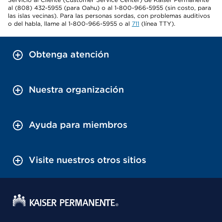
al (808) 432-5955 (para Oahu) o al 1-800-966-5955 (sin costo, para
las islas vecinas). Para las personas sordas, con problemas auditivos
o del habla, llame al 1-800-966-5955 o al
711
(línea TTY).
Obtenga atención
Nuestra organización
Ayuda para miembros
Visite nuestros otros sitios