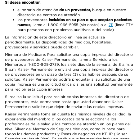
Si desea encontrar
:
el horario de atención
de un proveedor,
busque en nuestro
directorio de centros de atención
los proveedores
incluidos en su plan o que aceptan pacientes
nuevos,
llame al 1-800-966-5955 (sin costo) o al
711
(línea TTY
para personas con problemas auditivos o del habla)
La información de este directorio en línea se actualiza
periódicamente. La disponibilidad de médicos, hospitales,
proveedores y servicios puede cambiar.
Miembro de Medicare: Para solicitar una copia impresa del directorio
de proveedores de Kaiser Permanente, llame a Servicio a los
Miembros al 1-800-805-2739, los siete días de la semana, de 8 a.m. a
8 p.m. Kaiser Permanente le enviará una copia impresa del directorio
de proveedores en un plazo de tres (3) días hábiles después de su
solicitud. Kaiser Permanente podría preguntar si su solicitud de una
copia impresa es una solicitud única o si es una solicitud permanente
para recibir esta copia impresa.
Si realiza la solicitud para recibir copias impresas del directorio de
proveedores, esta permanece hasta que usted abandone Kaiser
Permanente o solicite que dejen de enviarle las copias impresas.
Kaiser Permanente toma en cuenta los mismos niveles de calidad, la
experiencia del miembro o los costos para seleccionar a los
profesionales de la salud y los centros de atención en los planes del
nivel Silver del Mercado de Seguros Médicos, como lo hace para
todos los demás productos y líneas de negocios de KFHP (Kaiser
Foundation Health Plan). Es posible que las medidas incluyan, entre