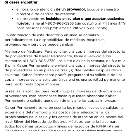
Si desea encontrar
:
el horario de atención
de un proveedor,
busque en nuestro
directorio de centros de atención
los proveedores
incluidos en su plan o que aceptan pacientes
nuevos,
llame al 1-800-966-5955 (sin costo) o al
711
(línea TTY
para personas con problemas auditivos o del habla)
La información de este directorio en línea se actualiza
periódicamente. La disponibilidad de médicos, hospitales,
proveedores y servicios puede cambiar.
Miembro de Medicare: Para solicitar una copia impresa del directorio
de proveedores de Kaiser Permanente, llame a Servicio a los
Miembros al 1-800-805-2739, los siete días de la semana, de 8 a.m. a
8 p.m. Kaiser Permanente le enviará una copia impresa del directorio
de proveedores en un plazo de tres (3) días hábiles después de su
solicitud. Kaiser Permanente podría preguntar si su solicitud de una
copia impresa es una solicitud única o si es una solicitud permanente
para recibir esta copia impresa.
Si realiza la solicitud para recibir copias impresas del directorio de
proveedores, esta permanece hasta que usted abandone Kaiser
Permanente o solicite que dejen de enviarle las copias impresas.
Kaiser Permanente toma en cuenta los mismos niveles de calidad, la
experiencia del miembro o los costos para seleccionar a los
profesionales de la salud y los centros de atención en los planes del
nivel Silver del Mercado de Seguros Médicos, como lo hace para
todos los demás productos y líneas de negocios de KFHP (Kaiser
Foundation Health Plan). Es posible que las medidas incluyan, entre