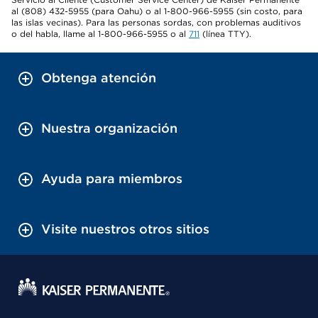
al (808) 432-5955 (para Oahu) o al 1-800-966-5955 (sin costo, para
las islas vecinas). Para las personas sordas, con problemas auditivos
o del habla, llame al 1-800-966-5955 o al
711
(línea TTY).
Obtenga atención
Nuestra organización
Ayuda para miembros
Visite nuestros otros sitios