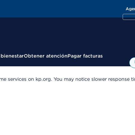
Age
 bienestar
Obtener atención
Pagar facturas
me services on kp.org. You may notice slower response tim