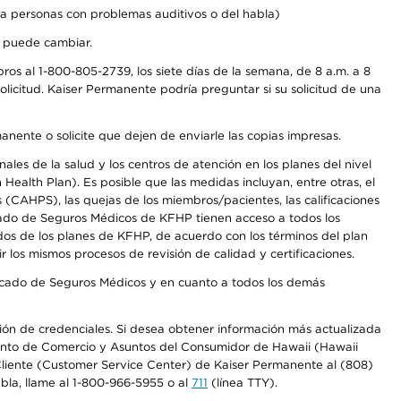
a personas con problemas auditivos o del habla)
s puede cambiar.
os al 1-800-805-2739, los siete días de la semana, de 8 a.m. a 8
licitud. Kaiser Permanente podría preguntar si su solicitud de una
anente o solicite que dejen de enviarle las copias impresas.
les de la salud y los centros de atención en los planes del nivel
alth Plan). Es posible que las medidas incluyan, entre otras, el
CAHPS), las quejas de los miembros/pacientes, las calificaciones
rcado de Seguros Médicos de KFHP tienen acceso a todos los
dos de los planes de KFHP, de acuerdo con los términos del plan
os mismos procesos de revisión de calidad y certificaciones.
Mercado de Seguros Médicos y en cuanto a todos los demás
ación de credenciales. Si desea obtener información más actualizada
mento de Comercio y Asuntos del Consumidor de Hawaii (Hawaii
l Cliente (Customer Service Center) de Kaiser Permanente al (808)
abla, llame al 1-800-966-5955 o al
711
(línea TTY).