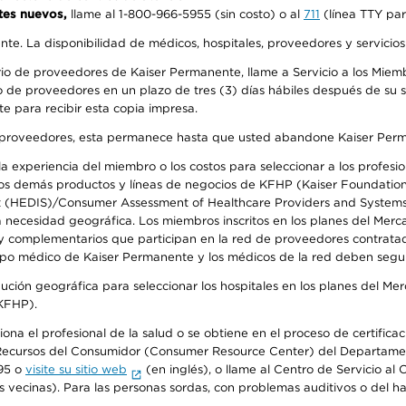
tes nuevos,
llame al 1-800-966-5955 (sin costo) o al
711
(línea TTY par
ente. La disponibilidad de médicos, hospitales, proveedores y servicio
io de proveedores de Kaiser Permanente, llame a Servicio a los Miembr
 de proveedores en un plazo de tres (3) días hábiles después de su so
te para recibir esta copia impresa.
o de proveedores, esta permanece hasta que usted abandone Kaiser Perm
 experiencia del miembro o los costos para seleccionar a los profesiona
s demás productos y líneas de negocios de KFHP (Kaiser Foundation He
t (HEDIS)/Consumer Assessment of Healthcare Providers and Systems (
la necesidad geográfica. Los miembros inscritos en los planes del Me
s y complementarios que participan en la red de proveedores contrata
o médico de Kaiser Permanente y los médicos de la red deben seguir l
ribución geográfica para seleccionar los hospitales en los planes del 
(KFHP).
iona el profesional de la salud o se obtiene en el proceso de certific
o de Recursos del Consumidor (Consumer Resource Center) del Departa
95 o
visite su sitio web
(en inglés), o llame al Centro de Servicio a
s vecinas). Para las personas sordas, con problemas auditivos o del h