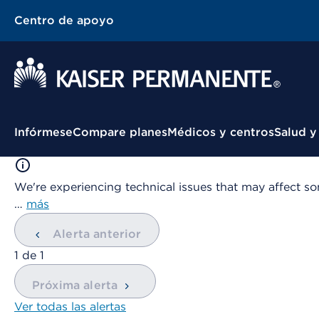
Centro de apoyo
Menú contextual
Infórmese
Compare planes
Médicos y centros
Salud y
We're experiencing technical issues that may affect so
…
más
Alerta anterior
mostrando
1
de
1
Próxima alerta
Ver todas las alertas