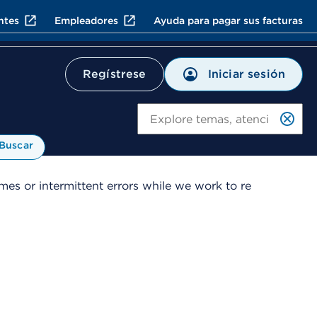
ntes
Empleadores
Ayuda para pagar sus facturas
Iniciar sesión
Regístrese
Bu
Buscar
es or intermittent errors while we work to re