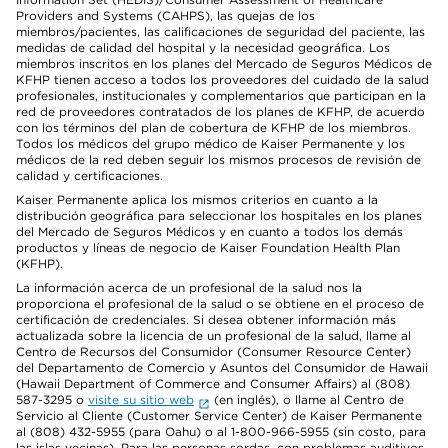
Providers and Systems (CAHPS), las quejas de los
miembros/pacientes, las calificaciones de seguridad del paciente, las
medidas de calidad del hospital y la necesidad geográfica. Los
miembros inscritos en los planes del Mercado de Seguros Médicos de
KFHP tienen acceso a todos los proveedores del cuidado de la salud
profesionales, institucionales y complementarios que participan en la
red de proveedores contratados de los planes de KFHP, de acuerdo
con los términos del plan de cobertura de KFHP de los miembros.
Todos los médicos del grupo médico de Kaiser Permanente y los
médicos de la red deben seguir los mismos procesos de revisión de
calidad y certificaciones.
Kaiser Permanente aplica los mismos criterios en cuanto a la
distribución geográfica para seleccionar los hospitales en los planes
del Mercado de Seguros Médicos y en cuanto a todos los demás
productos y líneas de negocio de Kaiser Foundation Health Plan
(KFHP).
La información acerca de un profesional de la salud nos la
proporciona el profesional de la salud o se obtiene en el proceso de
certificación de credenciales. Si desea obtener información más
actualizada sobre la licencia de un profesional de la salud, llame al
Centro de Recursos del Consumidor (Consumer Resource Center)
del Departamento de Comercio y Asuntos del Consumidor de Hawaii
(Hawaii Department of Commerce and Consumer Affairs) al (808)
587-3295 o
visite su sitio web
(en inglés), o llame al Centro de
Servicio al Cliente (Customer Service Center) de Kaiser Permanente
al (808) 432-5955 (para Oahu) o al 1-800-966-5955 (sin costo, para
las islas vecinas). Para las personas sordas, con problemas auditivos