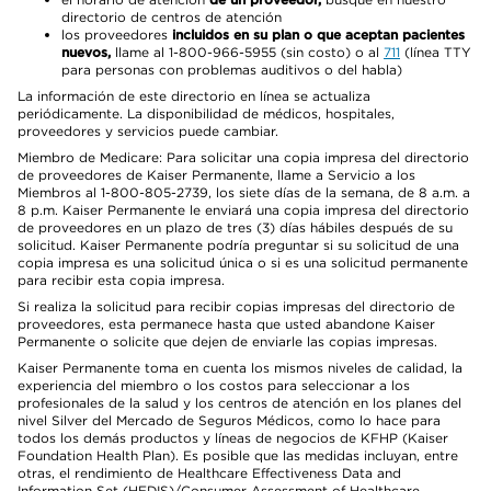
directorio de centros de atención
los proveedores
incluidos en su plan o que aceptan pacientes
nuevos,
llame al 1-800-966-5955 (sin costo) o al
711
(línea TTY
para personas con problemas auditivos o del habla)
La información de este directorio en línea se actualiza
periódicamente. La disponibilidad de médicos, hospitales,
proveedores y servicios puede cambiar.
Miembro de Medicare: Para solicitar una copia impresa del directorio
de proveedores de Kaiser Permanente, llame a Servicio a los
Miembros al 1-800-805-2739, los siete días de la semana, de 8 a.m. a
8 p.m. Kaiser Permanente le enviará una copia impresa del directorio
de proveedores en un plazo de tres (3) días hábiles después de su
solicitud. Kaiser Permanente podría preguntar si su solicitud de una
copia impresa es una solicitud única o si es una solicitud permanente
para recibir esta copia impresa.
Si realiza la solicitud para recibir copias impresas del directorio de
proveedores, esta permanece hasta que usted abandone Kaiser
Permanente o solicite que dejen de enviarle las copias impresas.
Kaiser Permanente toma en cuenta los mismos niveles de calidad, la
experiencia del miembro o los costos para seleccionar a los
profesionales de la salud y los centros de atención en los planes del
nivel Silver del Mercado de Seguros Médicos, como lo hace para
todos los demás productos y líneas de negocios de KFHP (Kaiser
Foundation Health Plan). Es posible que las medidas incluyan, entre
otras, el rendimiento de Healthcare Effectiveness Data and
Information Set (HEDIS)/Consumer Assessment of Healthcare