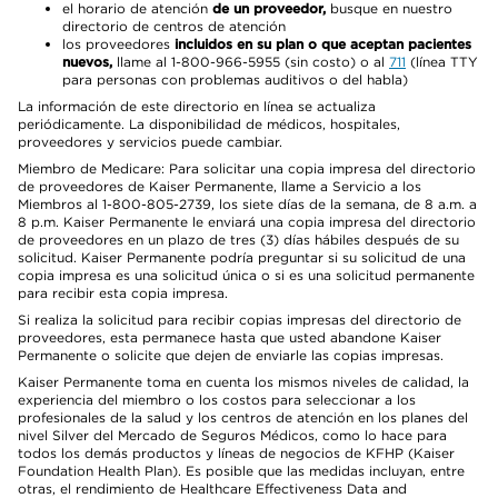
el horario de atención
de un proveedor,
busque en nuestro
directorio de centros de atención
los proveedores
incluidos en su plan o que aceptan pacientes
nuevos,
llame al 1-800-966-5955 (sin costo) o al
711
(línea TTY
para personas con problemas auditivos o del habla)
La información de este directorio en línea se actualiza
periódicamente. La disponibilidad de médicos, hospitales,
proveedores y servicios puede cambiar.
Miembro de Medicare: Para solicitar una copia impresa del directorio
de proveedores de Kaiser Permanente, llame a Servicio a los
Miembros al 1-800-805-2739, los siete días de la semana, de 8 a.m. a
8 p.m. Kaiser Permanente le enviará una copia impresa del directorio
de proveedores en un plazo de tres (3) días hábiles después de su
solicitud. Kaiser Permanente podría preguntar si su solicitud de una
copia impresa es una solicitud única o si es una solicitud permanente
para recibir esta copia impresa.
Si realiza la solicitud para recibir copias impresas del directorio de
proveedores, esta permanece hasta que usted abandone Kaiser
Permanente o solicite que dejen de enviarle las copias impresas.
Kaiser Permanente toma en cuenta los mismos niveles de calidad, la
experiencia del miembro o los costos para seleccionar a los
profesionales de la salud y los centros de atención en los planes del
nivel Silver del Mercado de Seguros Médicos, como lo hace para
todos los demás productos y líneas de negocios de KFHP (Kaiser
Foundation Health Plan). Es posible que las medidas incluyan, entre
otras, el rendimiento de Healthcare Effectiveness Data and