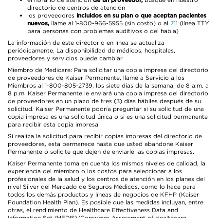
directorio de centros de atención
los proveedores
incluidos en su plan o que aceptan pacientes
nuevos,
llame al 1-800-966-5955 (sin costo) o al
711
(línea TTY
para personas con problemas auditivos o del habla)
La información de este directorio en línea se actualiza
periódicamente. La disponibilidad de médicos, hospitales,
proveedores y servicios puede cambiar.
Miembro de Medicare: Para solicitar una copia impresa del directorio
de proveedores de Kaiser Permanente, llame a Servicio a los
Miembros al 1-800-805-2739, los siete días de la semana, de 8 a.m. a
8 p.m. Kaiser Permanente le enviará una copia impresa del directorio
de proveedores en un plazo de tres (3) días hábiles después de su
solicitud. Kaiser Permanente podría preguntar si su solicitud de una
copia impresa es una solicitud única o si es una solicitud permanente
para recibir esta copia impresa.
Si realiza la solicitud para recibir copias impresas del directorio de
proveedores, esta permanece hasta que usted abandone Kaiser
Permanente o solicite que dejen de enviarle las copias impresas.
Kaiser Permanente toma en cuenta los mismos niveles de calidad, la
experiencia del miembro o los costos para seleccionar a los
profesionales de la salud y los centros de atención en los planes del
nivel Silver del Mercado de Seguros Médicos, como lo hace para
todos los demás productos y líneas de negocios de KFHP (Kaiser
Foundation Health Plan). Es posible que las medidas incluyan, entre
otras, el rendimiento de Healthcare Effectiveness Data and
Information Set (HEDIS)/Consumer Assessment of Healthcare