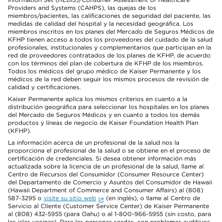
Providers and Systems (CAHPS), las quejas de los
miembros/pacientes, las calificaciones de seguridad del paciente, las
medidas de calidad del hospital y la necesidad geográfica. Los
miembros inscritos en los planes del Mercado de Seguros Médicos de
KFHP tienen acceso a todos los proveedores del cuidado de la salud
profesionales, institucionales y complementarios que participan en la
red de proveedores contratados de los planes de KFHP, de acuerdo
con los términos del plan de cobertura de KFHP de los miembros.
Todos los médicos del grupo médico de Kaiser Permanente y los
médicos de la red deben seguir los mismos procesos de revisión de
calidad y certificaciones.
Kaiser Permanente aplica los mismos criterios en cuanto a la
distribución geográfica para seleccionar los hospitales en los planes
del Mercado de Seguros Médicos y en cuanto a todos los demás
productos y líneas de negocio de Kaiser Foundation Health Plan
(KFHP).
La información acerca de un profesional de la salud nos la
proporciona el profesional de la salud o se obtiene en el proceso de
certificación de credenciales. Si desea obtener información más
actualizada sobre la licencia de un profesional de la salud, llame al
Centro de Recursos del Consumidor (Consumer Resource Center)
del Departamento de Comercio y Asuntos del Consumidor de Hawaii
(Hawaii Department of Commerce and Consumer Affairs) al (808)
587-3295 o
visite su sitio web
(en inglés), o llame al Centro de
Servicio al Cliente (Customer Service Center) de Kaiser Permanente
al (808) 432-5955 (para Oahu) o al 1-800-966-5955 (sin costo, para
las islas vecinas). Para las personas sordas, con problemas auditivos