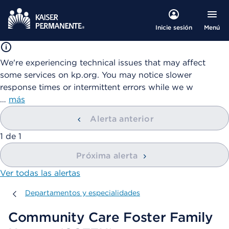
Menú
Inicie sesión
We're experiencing technical issues that may affect
some services on kp.org. You may notice slower
response times or intermittent errors while we w
…
más
Alerta anterior
mostrando
1
de
1
Próxima alerta
Ver todas las alertas
Departamentos y especialidades
Departamentos y especialidades
Community Care Foster Family