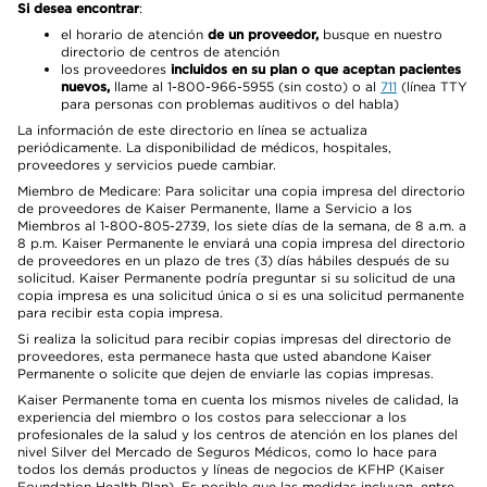
Si desea encontrar
:
el horario de atención
de un proveedor,
busque en nuestro
directorio de centros de atención
los proveedores
incluidos en su plan o que aceptan pacientes
nuevos,
llame al 1-800-966-5955 (sin costo) o al
711
(línea TTY
para personas con problemas auditivos o del habla)
La información de este directorio en línea se actualiza
periódicamente. La disponibilidad de médicos, hospitales,
proveedores y servicios puede cambiar.
Miembro de Medicare: Para solicitar una copia impresa del directorio
de proveedores de Kaiser Permanente, llame a Servicio a los
Miembros al 1-800-805-2739, los siete días de la semana, de 8 a.m. a
8 p.m. Kaiser Permanente le enviará una copia impresa del directorio
de proveedores en un plazo de tres (3) días hábiles después de su
solicitud. Kaiser Permanente podría preguntar si su solicitud de una
copia impresa es una solicitud única o si es una solicitud permanente
para recibir esta copia impresa.
Si realiza la solicitud para recibir copias impresas del directorio de
proveedores, esta permanece hasta que usted abandone Kaiser
Permanente o solicite que dejen de enviarle las copias impresas.
Kaiser Permanente toma en cuenta los mismos niveles de calidad, la
experiencia del miembro o los costos para seleccionar a los
profesionales de la salud y los centros de atención en los planes del
nivel Silver del Mercado de Seguros Médicos, como lo hace para
todos los demás productos y líneas de negocios de KFHP (Kaiser
Foundation Health Plan). Es posible que las medidas incluyan, entre