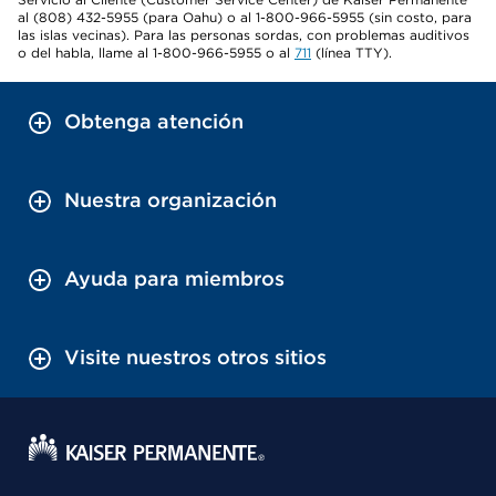
al (808) 432-5955 (para Oahu) o al 1-800-966-5955 (sin costo, para
las islas vecinas). Para las personas sordas, con problemas auditivos
o del habla, llame al 1-800-966-5955 o al
711
(línea TTY).
Obtenga atención
Nuestra organización
Ayuda para miembros
Visite nuestros otros sitios