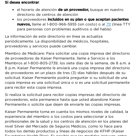
Si desea encontrar
:
el horario de atención
de un proveedor,
busque en nuestro
directorio de centros de atención
los proveedores
incluidos en su plan o que aceptan pacientes
nuevos,
llame al 1-800-966-5955 (sin costo) o al
711
(línea TTY
para personas con problemas auditivos o del habla)
La información de este directorio en línea se actualiza
periódicamente. La disponibilidad de médicos, hospitales,
proveedores y servicios puede cambiar.
Miembro de Medicare: Para solicitar una copia impresa del directorio
de proveedores de Kaiser Permanente, llame a Servicio a los
Miembros al 1-800-805-2739, los siete días de la semana, de 8 a.m. a
8 p.m. Kaiser Permanente le enviará una copia impresa del directorio
de proveedores en un plazo de tres (3) días hábiles después de su
solicitud. Kaiser Permanente podría preguntar si su solicitud de una
copia impresa es una solicitud única o si es una solicitud permanente
para recibir esta copia impresa.
Si realiza la solicitud para recibir copias impresas del directorio de
proveedores, esta permanece hasta que usted abandone Kaiser
Permanente o solicite que dejen de enviarle las copias impresas.
Kaiser Permanente toma en cuenta los mismos niveles de calidad, la
experiencia del miembro o los costos para seleccionar a los
profesionales de la salud y los centros de atención en los planes del
nivel Silver del Mercado de Seguros Médicos, como lo hace para
todos los demás productos y líneas de negocios de KFHP (Kaiser
Foundation Health Plan). Es posible que las medidas incluyan, entre