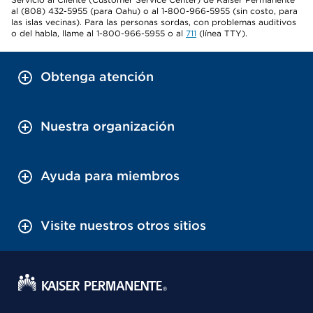
al (808) 432-5955 (para Oahu) o al 1-800-966-5955 (sin costo, para
las islas vecinas). Para las personas sordas, con problemas auditivos
o del habla, llame al 1-800-966-5955 o al
711
(línea TTY).
Obtenga atención
Nuestra organización
Ayuda para miembros
Visite nuestros otros sitios