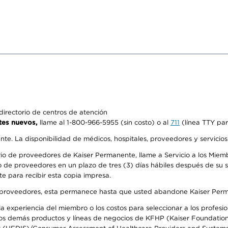
irectorio de centros de atención
tes nuevos,
llame al 1-800-966-5955 (sin costo) o al
711
(línea TTY par
ente. La disponibilidad de médicos, hospitales, proveedores y servicio
io de proveedores de Kaiser Permanente, llame a Servicio a los Miembr
 de proveedores en un plazo de tres (3) días hábiles después de su so
te para recibir esta copia impresa.
o de proveedores, esta permanece hasta que usted abandone Kaiser Perm
 experiencia del miembro o los costos para seleccionar a los profesiona
s demás productos y líneas de negocios de KFHP (Kaiser Foundation He