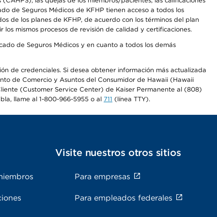
CAHPS), las quejas de los miembros/pacientes, las calificaciones
rcado de Seguros Médicos de KFHP tienen acceso a todos los
dos de los planes de KFHP, de acuerdo con los términos del plan
os mismos procesos de revisión de calidad y certificaciones.
Mercado de Seguros Médicos y en cuanto a todos los demás
ación de credenciales. Si desea obtener información más actualizada
mento de Comercio y Asuntos del Consumidor de Hawaii (Hawaii
l Cliente (Customer Service Center) de Kaiser Permanente al (808)
abla, llame al 1-800-966-5955 o al
711
(línea TTY).
s
Visite nuestros otros sitios
miembros
Para empresas
ciones
Para empleados federales