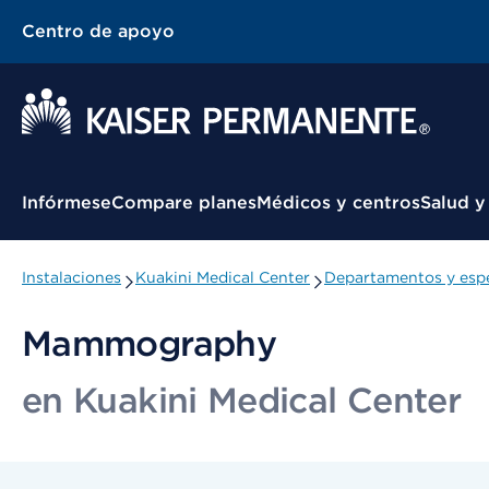
Centro de apoyo
Menú contextual
Infórmese
Compare planes
Médicos y centros
Salud y
Instalaciones
Kuakini Medical Center
Departamentos y espe
Mammography
en Kuakini Medical Center