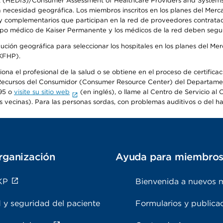
t (HEDIS)/Consumer Assessment of Healthcare Providers and Systems (
la necesidad geográfica. Los miembros inscritos en los planes del Me
s y complementarios que participan en la red de proveedores contrata
o médico de Kaiser Permanente y los médicos de la red deben seguir l
ribución geográfica para seleccionar los hospitales en los planes del 
(KFHP).
iona el profesional de la salud o se obtiene en el proceso de certific
o de Recursos del Consumidor (Consumer Resource Center) del Departa
95 o
visite su sitio web
(en inglés), o llame al Centro de Servicio a
s vecinas). Para las personas sordas, con problemas auditivos o del h
rganización
Ayuda para miembro
KP
Bienvenida a nuevos 
 y seguridad del paciente
Formularios y publica