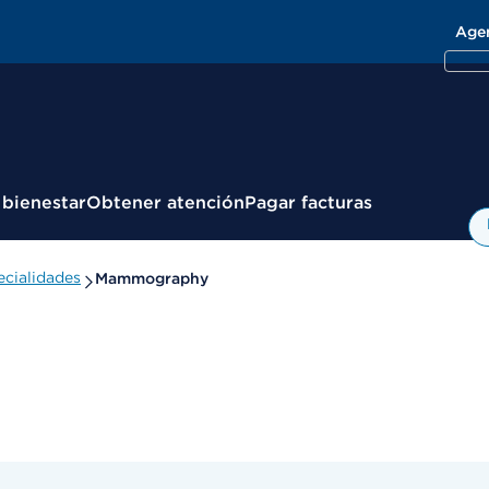
Age
 bienestar
Obtener atención
Pagar facturas
cialidades
Mammography