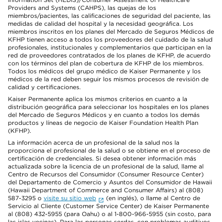
Providers and Systems (CAHPS), las quejas de los
miembros/pacientes, las calificaciones de seguridad del paciente, las
medidas de calidad del hospital y la necesidad geográfica. Los
miembros inscritos en los planes del Mercado de Seguros Médicos de
KFHP tienen acceso a todos los proveedores del cuidado de la salud
profesionales, institucionales y complementarios que participan en la
red de proveedores contratados de los planes de KFHP, de acuerdo
con los términos del plan de cobertura de KFHP de los miembros.
Todos los médicos del grupo médico de Kaiser Permanente y los
médicos de la red deben seguir los mismos procesos de revisión de
calidad y certificaciones.
Kaiser Permanente aplica los mismos criterios en cuanto a la
distribución geográfica para seleccionar los hospitales en los planes
del Mercado de Seguros Médicos y en cuanto a todos los demás
productos y líneas de negocio de Kaiser Foundation Health Plan
(KFHP).
La información acerca de un profesional de la salud nos la
proporciona el profesional de la salud o se obtiene en el proceso de
certificación de credenciales. Si desea obtener información más
actualizada sobre la licencia de un profesional de la salud, llame al
Centro de Recursos del Consumidor (Consumer Resource Center)
del Departamento de Comercio y Asuntos del Consumidor de Hawaii
(Hawaii Department of Commerce and Consumer Affairs) al (808)
587-3295 o
visite su sitio web
(en inglés), o llame al Centro de
Servicio al Cliente (Customer Service Center) de Kaiser Permanente
al (808) 432-5955 (para Oahu) o al 1-800-966-5955 (sin costo, para
las islas vecinas). Para las personas sordas, con problemas auditivos