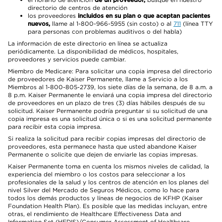
directorio de centros de atención
los proveedores
incluidos en su plan o que aceptan pacientes
nuevos,
llame al 1-800-966-5955 (sin costo) o al
711
(línea TTY
para personas con problemas auditivos o del habla)
La información de este directorio en línea se actualiza
periódicamente. La disponibilidad de médicos, hospitales,
proveedores y servicios puede cambiar.
Miembro de Medicare: Para solicitar una copia impresa del directorio
de proveedores de Kaiser Permanente, llame a Servicio a los
Miembros al 1-800-805-2739, los siete días de la semana, de 8 a.m. a
8 p.m. Kaiser Permanente le enviará una copia impresa del directorio
de proveedores en un plazo de tres (3) días hábiles después de su
solicitud. Kaiser Permanente podría preguntar si su solicitud de una
copia impresa es una solicitud única o si es una solicitud permanente
para recibir esta copia impresa.
Si realiza la solicitud para recibir copias impresas del directorio de
proveedores, esta permanece hasta que usted abandone Kaiser
Permanente o solicite que dejen de enviarle las copias impresas.
Kaiser Permanente toma en cuenta los mismos niveles de calidad, la
experiencia del miembro o los costos para seleccionar a los
profesionales de la salud y los centros de atención en los planes del
nivel Silver del Mercado de Seguros Médicos, como lo hace para
todos los demás productos y líneas de negocios de KFHP (Kaiser
Foundation Health Plan). Es posible que las medidas incluyan, entre
otras, el rendimiento de Healthcare Effectiveness Data and
Information Set (HEDIS)/Consumer Assessment of Healthcare