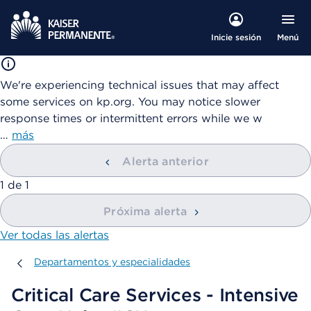
Menú
Inicie sesión
We're experiencing technical issues that may affect
some services on kp.org. You may notice slower
response times or intermittent errors while we w
…
más
Alerta anterior
mostrando
1
de
1
Próxima alerta
Ver todas las alertas
Departamentos y especialidades
Departamentos y especialidades
Critical Care Services - Intensive