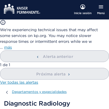
Menú
Inicie sesión
We're experiencing technical issues that may affect
some services on kp.org. You may notice slower
response times or intermittent errors while we w
…
más
Alerta anterior
mostrando
1
de
1
Próxima alerta
Ver todas las alertas
Departamentos y especialidades
Departamentos y especialidades
Diagnostic Radiology