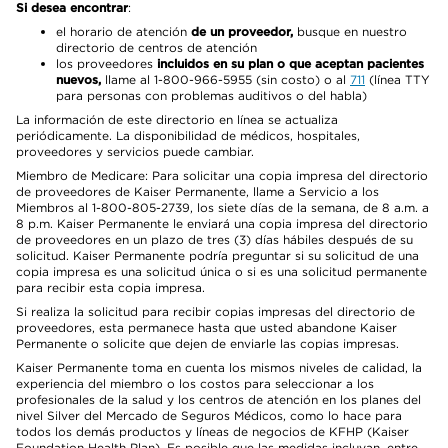
Si desea encontrar
:
el horario de atención
de un proveedor,
busque en nuestro
directorio de centros de atención
los proveedores
incluidos en su plan o que aceptan pacientes
nuevos,
llame al 1-800-966-5955 (sin costo) o al
711
(línea TTY
para personas con problemas auditivos o del habla)
La información de este directorio en línea se actualiza
periódicamente. La disponibilidad de médicos, hospitales,
proveedores y servicios puede cambiar.
Miembro de Medicare: Para solicitar una copia impresa del directorio
de proveedores de Kaiser Permanente, llame a Servicio a los
Miembros al 1-800-805-2739, los siete días de la semana, de 8 a.m. a
8 p.m. Kaiser Permanente le enviará una copia impresa del directorio
de proveedores en un plazo de tres (3) días hábiles después de su
solicitud. Kaiser Permanente podría preguntar si su solicitud de una
copia impresa es una solicitud única o si es una solicitud permanente
para recibir esta copia impresa.
Si realiza la solicitud para recibir copias impresas del directorio de
proveedores, esta permanece hasta que usted abandone Kaiser
Permanente o solicite que dejen de enviarle las copias impresas.
Kaiser Permanente toma en cuenta los mismos niveles de calidad, la
experiencia del miembro o los costos para seleccionar a los
profesionales de la salud y los centros de atención en los planes del
nivel Silver del Mercado de Seguros Médicos, como lo hace para
todos los demás productos y líneas de negocios de KFHP (Kaiser
Foundation Health Plan). Es posible que las medidas incluyan, entre