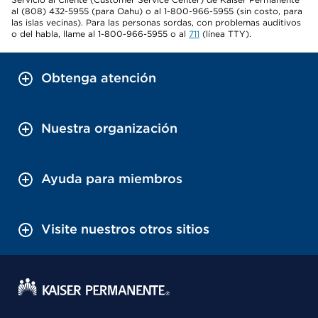
al (808) 432-5955 (para Oahu) o al 1-800-966-5955 (sin costo, para
las islas vecinas). Para las personas sordas, con problemas auditivos
o del habla, llame al 1-800-966-5955 o al
711
(línea TTY).
Obtenga atención
Nuestra organización
Ayuda para miembros
Visite nuestros otros sitios