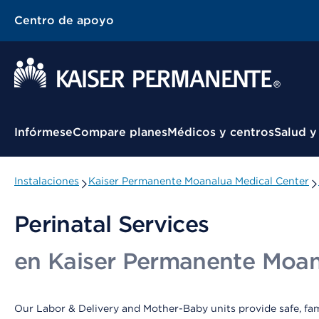
Centro de apoyo
Menú contextual
Infórmese
Compare planes
Médicos y centros
Salud y
Instalaciones
Kaiser Permanente Moanalua Medical Center
Perinatal Services
en Kaiser Permanente Moan
Our Labor & Delivery and Mother-Baby units provide safe, fami