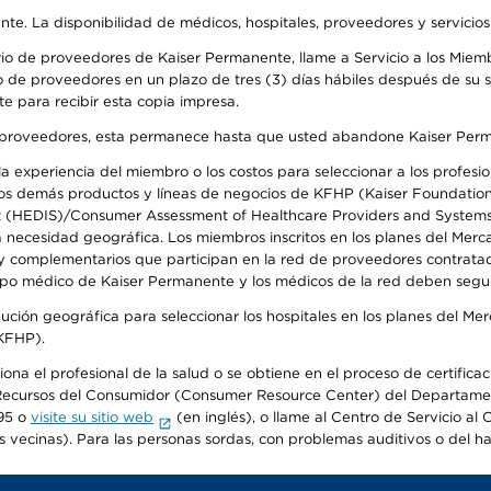
ente. La disponibilidad de médicos, hospitales, proveedores y servicio
io de proveedores de Kaiser Permanente, llame a Servicio a los Miembr
 de proveedores en un plazo de tres (3) días hábiles después de su so
te para recibir esta copia impresa.
o de proveedores, esta permanece hasta que usted abandone Kaiser Perm
 experiencia del miembro o los costos para seleccionar a los profesiona
s demás productos y líneas de negocios de KFHP (Kaiser Foundation He
t (HEDIS)/Consumer Assessment of Healthcare Providers and Systems (
la necesidad geográfica. Los miembros inscritos en los planes del Me
s y complementarios que participan en la red de proveedores contrata
o médico de Kaiser Permanente y los médicos de la red deben seguir l
ribución geográfica para seleccionar los hospitales en los planes del 
(KFHP).
iona el profesional de la salud o se obtiene en el proceso de certific
o de Recursos del Consumidor (Consumer Resource Center) del Departa
95 o
visite su sitio web
(en inglés), o llame al Centro de Servicio a
s vecinas). Para las personas sordas, con problemas auditivos o del h