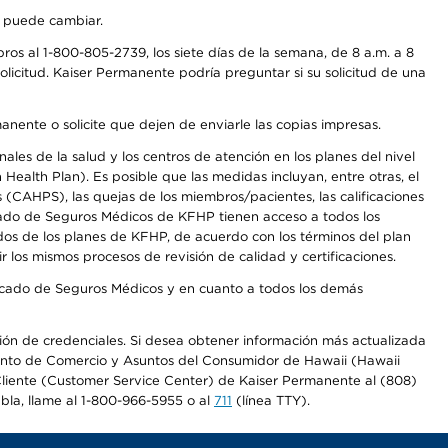
s puede cambiar.
os al 1-800-805-2739, los siete días de la semana, de 8 a.m. a 8
licitud. Kaiser Permanente podría preguntar si su solicitud de una
anente o solicite que dejen de enviarle las copias impresas.
les de la salud y los centros de atención en los planes del nivel
alth Plan). Es posible que las medidas incluyan, entre otras, el
CAHPS), las quejas de los miembros/pacientes, las calificaciones
rcado de Seguros Médicos de KFHP tienen acceso a todos los
dos de los planes de KFHP, de acuerdo con los términos del plan
os mismos procesos de revisión de calidad y certificaciones.
Mercado de Seguros Médicos y en cuanto a todos los demás
ación de credenciales. Si desea obtener información más actualizada
mento de Comercio y Asuntos del Consumidor de Hawaii (Hawaii
l Cliente (Customer Service Center) de Kaiser Permanente al (808)
abla, llame al 1-800-966-5955 o al
711
(línea TTY).