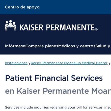
Centro de apoyo
Menú contextual
Infórmese
Compare planes
Médicos y centros
Salud y
Instalaciones
Kaiser Permanente Moanalua Medical Center
Patient Financial Services
en Kaiser Permanente Moan
Services include inquiries regarding your bill for services, i