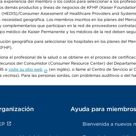
 experiencia del miembro o los costos para seleccionar a los profesiona
s demás productos y líneas de negocios de KFHP (Kaiser Foundation He
t (HEDIS)/Consumer Assessment of Healthcare Providers and Systems (
la necesidad geográfica. Los miembros inscritos en los planes del Me
s y complementarios que participan en la red de proveedores contrata
o médico de Kaiser Permanente y los médicos de la red deben seguir l
ribución geográfica para seleccionar los hospitales en los planes del 
(KFHP).
iona el profesional de la salud o se obtiene en el proceso de certific
o de Recursos del Consumidor (Consumer Resource Center) del Departa
95 o
visite su sitio web
(en inglés), o llame al Centro de Servicio a
s vecinas). Para las personas sordas, con problemas auditivos o del h
rganización
Ayuda para miembro
KP
Bienvenida a nuevos 