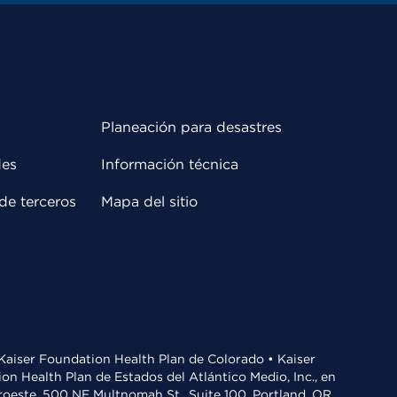
Planeación para desastres
des
Información técnica
de terceros
Mapa del sitio
• Kaiser Foundation Health Plan de Colorado • Kaiser
n Health Plan de Estados del Atlántico Medio, Inc., en
oroeste, 500 NE Multnomah St., Suite 100, Portland, OR