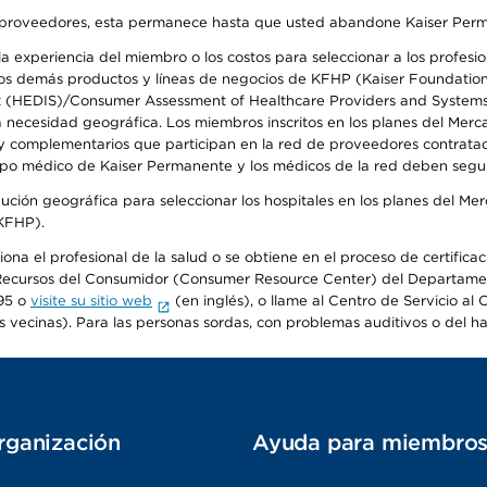
o de proveedores, esta permanece hasta que usted abandone Kaiser Perm
 experiencia del miembro o los costos para seleccionar a los profesiona
s demás productos y líneas de negocios de KFHP (Kaiser Foundation He
t (HEDIS)/Consumer Assessment of Healthcare Providers and Systems (
la necesidad geográfica. Los miembros inscritos en los planes del Me
s y complementarios que participan en la red de proveedores contrata
o médico de Kaiser Permanente y los médicos de la red deben seguir l
ribución geográfica para seleccionar los hospitales en los planes del 
(KFHP).
iona el profesional de la salud o se obtiene en el proceso de certific
o de Recursos del Consumidor (Consumer Resource Center) del Departa
95 o
visite su sitio web
(en inglés), o llame al Centro de Servicio a
s vecinas). Para las personas sordas, con problemas auditivos o del h
rganización
Ayuda para miembro