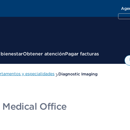
Age
 bienestar
Obtener atención
Pagar facturas
rtamentos y especialidades
Diagnostic Imaging
Medical Office