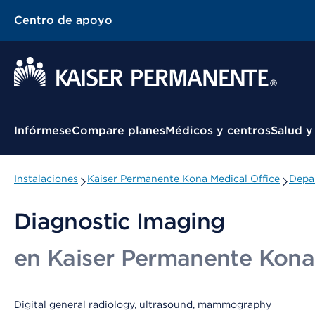
Centro de apoyo
Menú contextual
Infórmese
Compare planes
Médicos y centros
Salud y
Instalaciones
Kaiser Permanente Kona Medical Office
Depa
Diagnostic Imaging
en Kaiser Permanente Kona 
Digital general radiology, ultrasound, mammography