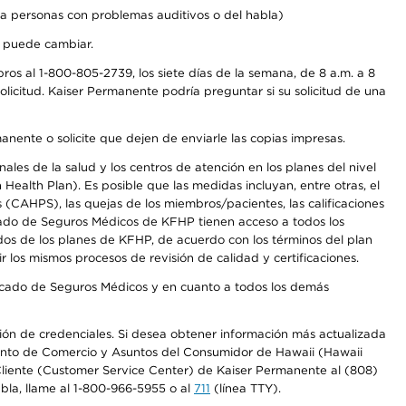
a personas con problemas auditivos o del habla)
s puede cambiar.
os al 1-800-805-2739, los siete días de la semana, de 8 a.m. a 8
licitud. Kaiser Permanente podría preguntar si su solicitud de una
anente o solicite que dejen de enviarle las copias impresas.
les de la salud y los centros de atención en los planes del nivel
alth Plan). Es posible que las medidas incluyan, entre otras, el
CAHPS), las quejas de los miembros/pacientes, las calificaciones
rcado de Seguros Médicos de KFHP tienen acceso a todos los
dos de los planes de KFHP, de acuerdo con los términos del plan
os mismos procesos de revisión de calidad y certificaciones.
Mercado de Seguros Médicos y en cuanto a todos los demás
ación de credenciales. Si desea obtener información más actualizada
mento de Comercio y Asuntos del Consumidor de Hawaii (Hawaii
l Cliente (Customer Service Center) de Kaiser Permanente al (808)
abla, llame al 1-800-966-5955 o al
711
(línea TTY).