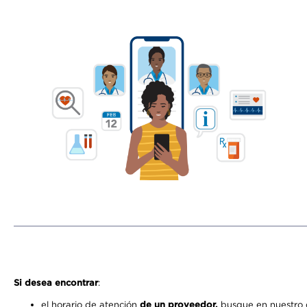
Si desea encontrar
:
el horario de atención
de un proveedor,
busque en nuestro d