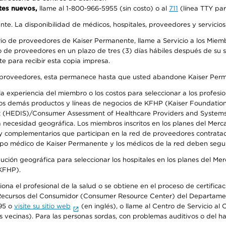
tes nuevos,
llame al 1-800-966-5955 (sin costo) o al
711
(línea TTY par
ente. La disponibilidad de médicos, hospitales, proveedores y servicio
io de proveedores de Kaiser Permanente, llame a Servicio a los Miembr
 de proveedores en un plazo de tres (3) días hábiles después de su so
te para recibir esta copia impresa.
o de proveedores, esta permanece hasta que usted abandone Kaiser Perm
 experiencia del miembro o los costos para seleccionar a los profesiona
s demás productos y líneas de negocios de KFHP (Kaiser Foundation He
t (HEDIS)/Consumer Assessment of Healthcare Providers and Systems (
la necesidad geográfica. Los miembros inscritos en los planes del Me
s y complementarios que participan en la red de proveedores contrata
o médico de Kaiser Permanente y los médicos de la red deben seguir l
ribución geográfica para seleccionar los hospitales en los planes del 
(KFHP).
iona el profesional de la salud o se obtiene en el proceso de certific
o de Recursos del Consumidor (Consumer Resource Center) del Departa
95 o
visite su sitio web
(en inglés), o llame al Centro de Servicio a
s vecinas). Para las personas sordas, con problemas auditivos o del h