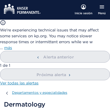
Menú
Inicie sesión
We're experiencing technical issues that may affect
some services on kp.org. You may notice slower
response times or intermittent errors while we w
…
más
Alerta anterior
mostrando
1
de
1
Próxima alerta
Ver todas las alertas
Departamentos y especialidades
Departamentos y especialidades
Dermatology