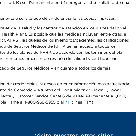
licitud. Kaiser Permanente podría preguntar si su solicitud de una
anente o solicite que dejen de enviarle las copias impresas.
les de la salud y los centros de atención en los planes del nivel
alth Plan). Es posible que las medidas incluyan, entre otras, el
CAHPS), las quejas de los miembros/pacientes, las calificaciones
rcado de Seguros Médicos de KFHP tienen acceso a todos los
dos de los planes de KFHP, de acuerdo con los términos del plan
os mismos procesos de revisión de calidad y certificaciones.
Mercado de Seguros Médicos y en cuanto a todos los demás
ación de credenciales. Si desea obtener información más actualizada
mento de Comercio y Asuntos del Consumidor de Hawaii (Hawaii
l Cliente (Customer Service Center) de Kaiser Permanente al (808)
abla, llame al 1-800-966-5955 o al
711
(línea TTY).
s
Visite nuestros otros sitios