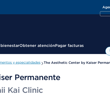
Age
 bienestar
Obtener atención
Pagar facturas
entos y especialidades
The Aesthetic Center by Kaiser Perma
iser Permanente
i Kai Clinic