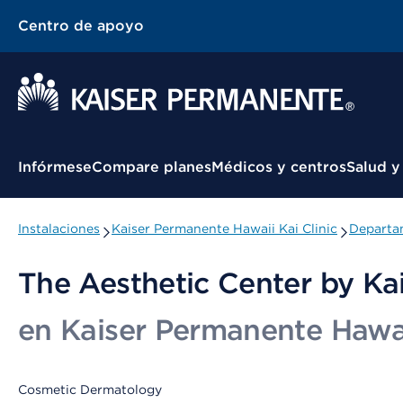
Centro de apoyo
Menú contextual
Infórmese
Compare planes
Médicos y centros
Salud y
Instalaciones
Kaiser Permanente Hawaii Kai Clinic
Departam
The Aesthetic Center by Ka
en Kaiser Permanente Hawai
Cosmetic Dermatology