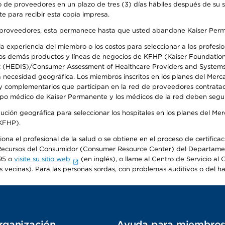
 de proveedores en un plazo de tres (3) días hábiles después de su so
te para recibir esta copia impresa.
o de proveedores, esta permanece hasta que usted abandone Kaiser Perm
 experiencia del miembro o los costos para seleccionar a los profesiona
s demás productos y líneas de negocios de KFHP (Kaiser Foundation He
t (HEDIS)/Consumer Assessment of Healthcare Providers and Systems (
la necesidad geográfica. Los miembros inscritos en los planes del Me
s y complementarios que participan en la red de proveedores contrata
o médico de Kaiser Permanente y los médicos de la red deben seguir l
ribución geográfica para seleccionar los hospitales en los planes del 
(KFHP).
iona el profesional de la salud o se obtiene en el proceso de certific
o de Recursos del Consumidor (Consumer Resource Center) del Departa
95 o
visite su sitio web
(en inglés), o llame al Centro de Servicio a
s vecinas). Para las personas sordas, con problemas auditivos o del h
rganización
Ayuda para miembro