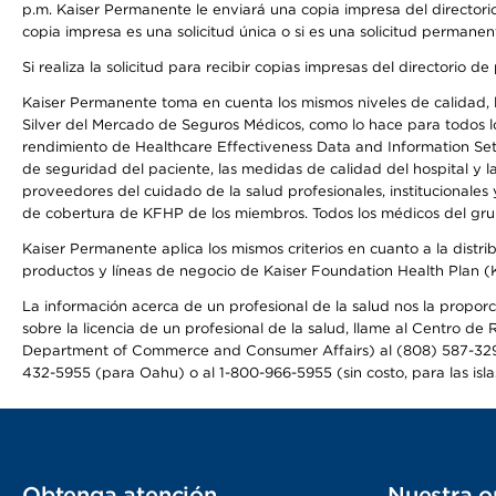
p.m. Kaiser Permanente le enviará una copia impresa del directorio
copia impresa es una solicitud única o si es una solicitud permanen
Si realiza la solicitud para recibir copias impresas del directori
Kaiser Permanente toma en cuenta los mismos niveles de calidad, la
Silver del Mercado de Seguros Médicos, como lo hace para todos lo
rendimiento de Healthcare Effectiveness Data and Information Se
de seguridad del paciente, las medidas de calidad del hospital y 
proveedores del cuidado de la salud profesionales, institucionale
de cobertura de KFHP de los miembros. Todos los médicos del grup
Kaiser Permanente aplica los mismos criterios en cuanto a la dist
productos y líneas de negocio de Kaiser Foundation Health Plan 
La información acerca de un profesional de la salud nos la proporc
sobre la licencia de un profesional de la salud, llame al Centr
Department of Commerce and Consumer Affairs) al (808) 587-32
432-5955 (para Oahu) o al 1-800-966-5955 (sin costo, para las isla
Obtenga atención
Nuestra o