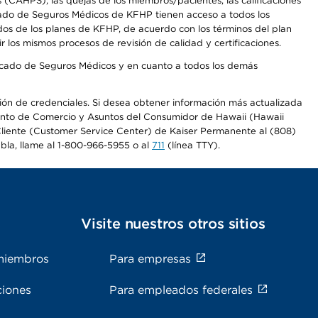
CAHPS), las quejas de los miembros/pacientes, las calificaciones
rcado de Seguros Médicos de KFHP tienen acceso a todos los
dos de los planes de KFHP, de acuerdo con los términos del plan
os mismos procesos de revisión de calidad y certificaciones.
Mercado de Seguros Médicos y en cuanto a todos los demás
ación de credenciales. Si desea obtener información más actualizada
mento de Comercio y Asuntos del Consumidor de Hawaii (Hawaii
l Cliente (Customer Service Center) de Kaiser Permanente al (808)
abla, llame al 1-800-966-5955 o al
711
(línea TTY).
s
Visite nuestros otros sitios
miembros
Para empresas
ciones
Para empleados federales