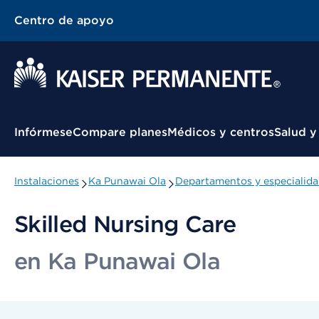
Centro de apoyo
Menú contextual
Infórmese
Compare planes
Médicos y centros
Salud y
Instalaciones
Ka Punawai Ola
Departamentos y especialid
Skilled Nursing Care
en Ka Punawai Ola