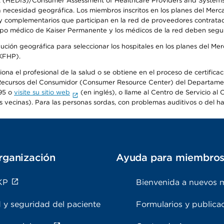
t (HEDIS)/Consumer Assessment of Healthcare Providers and Systems (
la necesidad geográfica. Los miembros inscritos en los planes del Me
s y complementarios que participan en la red de proveedores contrata
o médico de Kaiser Permanente y los médicos de la red deben seguir l
ribución geográfica para seleccionar los hospitales en los planes del 
(KFHP).
iona el profesional de la salud o se obtiene en el proceso de certific
o de Recursos del Consumidor (Consumer Resource Center) del Departa
95 o
visite su sitio web
(en inglés), o llame al Centro de Servicio a
s vecinas). Para las personas sordas, con problemas auditivos o del h
rganización
Ayuda para miembro
KP
Bienvenida a nuevos 
 y seguridad del paciente
Formularios y publica