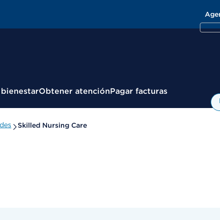
Age
 bienestar
Obtener atención
Pagar facturas
ades
Skilled Nursing Care