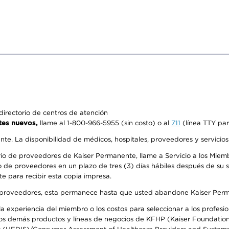
irectorio de centros de atención
tes nuevos,
llame al 1-800-966-5955 (sin costo) o al
711
(línea TTY par
ente. La disponibilidad de médicos, hospitales, proveedores y servicio
io de proveedores de Kaiser Permanente, llame a Servicio a los Miembr
 de proveedores en un plazo de tres (3) días hábiles después de su so
te para recibir esta copia impresa.
o de proveedores, esta permanece hasta que usted abandone Kaiser Perm
 experiencia del miembro o los costos para seleccionar a los profesiona
s demás productos y líneas de negocios de KFHP (Kaiser Foundation He