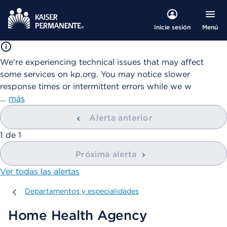
Menú
Inicie sesión
We're experiencing technical issues that may affect
some services on kp.org. You may notice slower
response times or intermittent errors while we w
…
más
Alerta anterior
mostrando
1
de
1
Próxima alerta
Ver todas las alertas
Departamentos y especialidades
Departamentos y especialidades
Home Health Agency