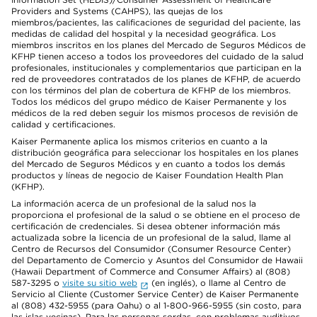
Providers and Systems (CAHPS), las quejas de los
miembros/pacientes, las calificaciones de seguridad del paciente, las
medidas de calidad del hospital y la necesidad geográfica. Los
miembros inscritos en los planes del Mercado de Seguros Médicos de
KFHP tienen acceso a todos los proveedores del cuidado de la salud
profesionales, institucionales y complementarios que participan en la
red de proveedores contratados de los planes de KFHP, de acuerdo
con los términos del plan de cobertura de KFHP de los miembros.
Todos los médicos del grupo médico de Kaiser Permanente y los
médicos de la red deben seguir los mismos procesos de revisión de
calidad y certificaciones.
Kaiser Permanente aplica los mismos criterios en cuanto a la
distribución geográfica para seleccionar los hospitales en los planes
del Mercado de Seguros Médicos y en cuanto a todos los demás
productos y líneas de negocio de Kaiser Foundation Health Plan
(KFHP).
La información acerca de un profesional de la salud nos la
proporciona el profesional de la salud o se obtiene en el proceso de
certificación de credenciales. Si desea obtener información más
actualizada sobre la licencia de un profesional de la salud, llame al
Centro de Recursos del Consumidor (Consumer Resource Center)
del Departamento de Comercio y Asuntos del Consumidor de Hawaii
(Hawaii Department of Commerce and Consumer Affairs) al (808)
587-3295 o
visite su sitio web
(en inglés), o llame al Centro de
Servicio al Cliente (Customer Service Center) de Kaiser Permanente
al (808) 432-5955 (para Oahu) o al 1-800-966-5955 (sin costo, para
las islas vecinas). Para las personas sordas, con problemas auditivos