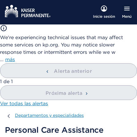
Menú
Inicie sesión
We're experiencing technical issues that may affect
some services on kp.org. You may notice slower
response times or intermittent errors while we w
…
más
Alerta anterior
mostrando
1
de
1
Próxima alerta
Ver todas las alertas
Departamentos y especialidades
Departamentos y especialidades
Personal Care Assistance