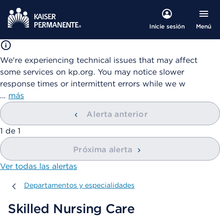
Menú
Inicie sesión
We're experiencing technical issues that may affect
some services on kp.org. You may notice slower
response times or intermittent errors while we w
…
más
Alerta anterior
mostrando
1
de
1
Próxima alerta
Ver todas las alertas
Departamentos y especialidades
Departamentos y especialidades
Skilled Nursing Care