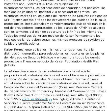
Providers and Systems (CAHPS), las quejas de los
miembros/pacientes, las calificaciones de seguridad del paciente, las
medidas de calidad del hospital y la necesidad geográfica. Los
miembros inscritos en los planes del Mercado de Seguros Médicos de
KFHP tienen acceso a todos los proveedores del cuidado de la salud
profesionales, institucionales y complementarios que participan en la
red de proveedores contratados de los planes de KFHP, de acuerdo
con los términos del plan de cobertura de KFHP de los miembros.
Todos los médicos del grupo médico de Kaiser Permanente y los
médicos de la red deben seguir los mismos procesos de revisión de
calidad y certificaciones.
Kaiser Permanente aplica los mismos criterios en cuanto a la
distribución geográfica para seleccionar los hospitales en los planes
del Mercado de Seguros Médicos y en cuanto a todos los demás
productos y líneas de negocio de Kaiser Foundation Health Plan
(KFHP).
La información acerca de un profesional de la salud nos la
proporciona el profesional de la salud o se obtiene en el proceso de
certificación de credenciales. Si desea obtener información más
actualizada sobre la licencia de un profesional de la salud, llame al
Centro de Recursos del Consumidor (Consumer Resource Center)
del Departamento de Comercio y Asuntos del Consumidor de Hawaii
(Hawaii Department of Commerce and Consumer Affairs) al (808)
587-3295 o
visite su sitio web
(en inglés), o llame al Centro de
Servicio al Cliente (Customer Service Center) de Kaiser Permanente
al (808) 432-5955 (para Oahu) o al 1-800-966-5955 (sin costo, para
las islas vecinas). Para las personas sordas, con problemas auditivos