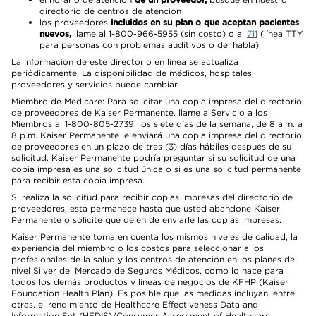
directorio de centros de atención
los proveedores
incluidos en su plan o que aceptan pacientes
nuevos,
llame al 1-800-966-5955 (sin costo) o al
711
(línea TTY
para personas con problemas auditivos o del habla)
La información de este directorio en línea se actualiza
periódicamente. La disponibilidad de médicos, hospitales,
proveedores y servicios puede cambiar.
Miembro de Medicare: Para solicitar una copia impresa del directorio
de proveedores de Kaiser Permanente, llame a Servicio a los
Miembros al 1-800-805-2739, los siete días de la semana, de 8 a.m. a
8 p.m. Kaiser Permanente le enviará una copia impresa del directorio
de proveedores en un plazo de tres (3) días hábiles después de su
solicitud. Kaiser Permanente podría preguntar si su solicitud de una
copia impresa es una solicitud única o si es una solicitud permanente
para recibir esta copia impresa.
Si realiza la solicitud para recibir copias impresas del directorio de
proveedores, esta permanece hasta que usted abandone Kaiser
Permanente o solicite que dejen de enviarle las copias impresas.
Kaiser Permanente toma en cuenta los mismos niveles de calidad, la
experiencia del miembro o los costos para seleccionar a los
profesionales de la salud y los centros de atención en los planes del
nivel Silver del Mercado de Seguros Médicos, como lo hace para
todos los demás productos y líneas de negocios de KFHP (Kaiser
Foundation Health Plan). Es posible que las medidas incluyan, entre
otras, el rendimiento de Healthcare Effectiveness Data and
Information Set (HEDIS)/Consumer Assessment of Healthcare