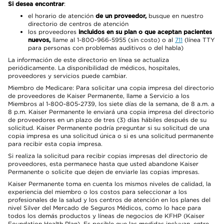
Si desea encontrar
:
el horario de atención
de un proveedor,
busque en nuestro
directorio de centros de atención
los proveedores
incluidos en su plan o que aceptan pacientes
nuevos,
llame al 1-800-966-5955 (sin costo) o al
711
(línea TTY
para personas con problemas auditivos o del habla)
La información de este directorio en línea se actualiza
periódicamente. La disponibilidad de médicos, hospitales,
proveedores y servicios puede cambiar.
Miembro de Medicare: Para solicitar una copia impresa del directorio
de proveedores de Kaiser Permanente, llame a Servicio a los
Miembros al 1-800-805-2739, los siete días de la semana, de 8 a.m. a
8 p.m. Kaiser Permanente le enviará una copia impresa del directorio
de proveedores en un plazo de tres (3) días hábiles después de su
solicitud. Kaiser Permanente podría preguntar si su solicitud de una
copia impresa es una solicitud única o si es una solicitud permanente
para recibir esta copia impresa.
Si realiza la solicitud para recibir copias impresas del directorio de
proveedores, esta permanece hasta que usted abandone Kaiser
Permanente o solicite que dejen de enviarle las copias impresas.
Kaiser Permanente toma en cuenta los mismos niveles de calidad, la
experiencia del miembro o los costos para seleccionar a los
profesionales de la salud y los centros de atención en los planes del
nivel Silver del Mercado de Seguros Médicos, como lo hace para
todos los demás productos y líneas de negocios de KFHP (Kaiser
Foundation Health Plan). Es posible que las medidas incluyan, entre