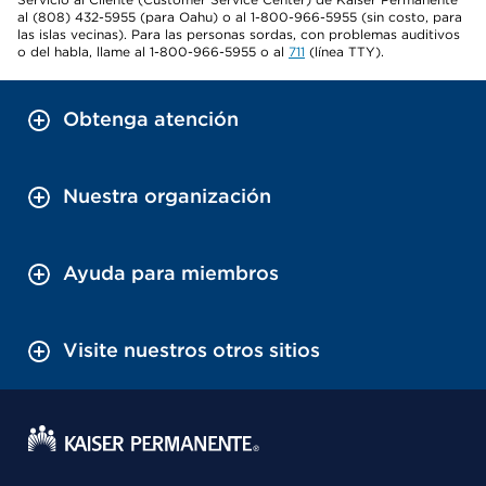
al (808) 432-5955 (para Oahu) o al 1-800-966-5955 (sin costo, para
las islas vecinas). Para las personas sordas, con problemas auditivos
o del habla, llame al 1-800-966-5955 o al
711
(línea TTY).
Obtenga atención
Nuestra organización
Ayuda para miembros
Visite nuestros otros sitios