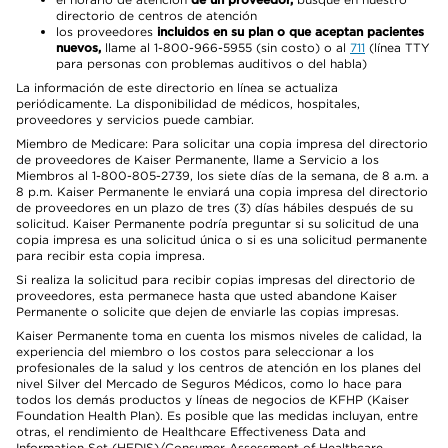
directorio de centros de atención
los proveedores
incluidos en su plan o que aceptan pacientes
nuevos,
llame al 1-800-966-5955 (sin costo) o al
711
(línea TTY
para personas con problemas auditivos o del habla)
La información de este directorio en línea se actualiza
periódicamente. La disponibilidad de médicos, hospitales,
proveedores y servicios puede cambiar.
Miembro de Medicare: Para solicitar una copia impresa del directorio
de proveedores de Kaiser Permanente, llame a Servicio a los
Miembros al 1-800-805-2739, los siete días de la semana, de 8 a.m. a
8 p.m. Kaiser Permanente le enviará una copia impresa del directorio
de proveedores en un plazo de tres (3) días hábiles después de su
solicitud. Kaiser Permanente podría preguntar si su solicitud de una
copia impresa es una solicitud única o si es una solicitud permanente
para recibir esta copia impresa.
Si realiza la solicitud para recibir copias impresas del directorio de
proveedores, esta permanece hasta que usted abandone Kaiser
Permanente o solicite que dejen de enviarle las copias impresas.
Kaiser Permanente toma en cuenta los mismos niveles de calidad, la
experiencia del miembro o los costos para seleccionar a los
profesionales de la salud y los centros de atención en los planes del
nivel Silver del Mercado de Seguros Médicos, como lo hace para
todos los demás productos y líneas de negocios de KFHP (Kaiser
Foundation Health Plan). Es posible que las medidas incluyan, entre
otras, el rendimiento de Healthcare Effectiveness Data and
Information Set (HEDIS)/Consumer Assessment of Healthcare