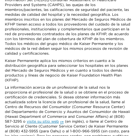
Providers and Systems (CAHPS), las quejas de los
miembros/pacientes, las calificaciones de seguridad del paciente, las
medidas de calidad del hospital y la necesidad geográfica. Los
miembros inscritos en los planes del Mercado de Seguros Médicos de
KFHP tienen acceso a todos los proveedores del cuidado de la salud
profesionales, institucionales y complementarios que participan en la
red de proveedores contratados de los planes de KFHP, de acuerdo
con los términos del plan de cobertura de KFHP de los miembros.
Todos los médicos del grupo médico de Kaiser Permanente y los
médicos de la red deben seguir los mismos procesos de revisión de
calidad y certificaciones.
Kaiser Permanente aplica los mismos criterios en cuanto a la
distribución geográfica para seleccionar los hospitales en los planes
del Mercado de Seguros Médicos y en cuanto a todos los demás
productos y líneas de negocio de Kaiser Foundation Health Plan
(KFHP).
La información acerca de un profesional de la salud nos la
proporciona el profesional de la salud o se obtiene en el proceso de
certificación de credenciales. Si desea obtener información más
actualizada sobre la licencia de un profesional de la salud, llame al
Centro de Recursos del Consumidor (Consumer Resource Center)
del Departamento de Comercio y Asuntos del Consumidor de Hawaii
(Hawaii Department of Commerce and Consumer Affairs) al (808)
587-3295 o
visite su sitio web
(en inglés), o llame al Centro de
Servicio al Cliente (Customer Service Center) de Kaiser Permanente
al (808) 432-5955 (para Oahu) o al 1-800-966-5955 (sin costo, para
las islas vecinas). Para las personas sordas, con problemas auditivos